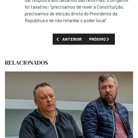
dar resposta aos desafios das reformas, o dirigente
foi taxativo: “precisamos de rever a Constituição,
precisamos de eleição direta do Presidente da
República e de não retardar o poder local”.
ARTIGO ANTERIOR: PRESIDENTE DA UNITA 
PRÓXIMO ARTIGO: PRESID
ANTERIOR
PRÓXIMO
RELACIONADOS