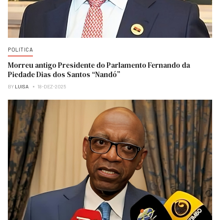
POLITICA
Morreu antigo Presidente do Parlamento Fernando da
Piedade Dias dos Santos “Nandó”
BY
LUISA
18-DEZ-2025