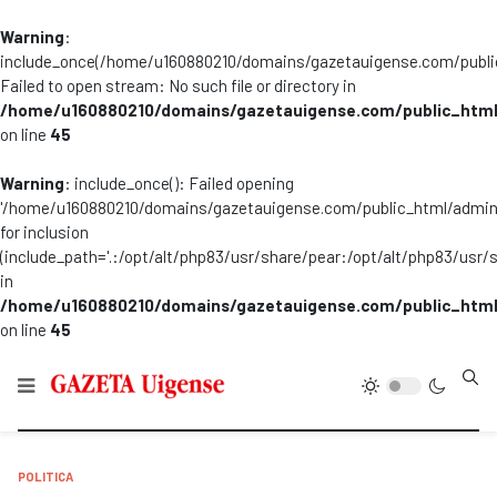
Warning
:
include_once(/home/u160880210/domains/gazetauigense.com/publi
Failed to open stream: No such file or directory in
/home/u160880210/domains/gazetauigense.com/public_html
on line
45
Warning
: include_once(): Failed opening
'/home/u160880210/domains/gazetauigense.com/public_html/admini
for inclusion
(include_path='.:/opt/alt/php83/usr/share/pear:/opt/alt/php83/usr/
in
/home/u160880210/domains/gazetauigense.com/public_html
on line
45
Type
POLITICA