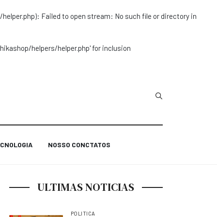
r.php): Failed to open stream: No such file or directory in
ashop/helpers/helper.php' for inclusion
Type 2 or more char
CNOLOGIA
NOSSO CONCTATOS
ULTIMAS NOTICIAS
POLITICA