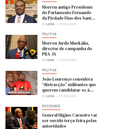
Morreu antigo Presidente
do Parlamento Fernando
da Piedade Dias dos Santos
“Nandó”
BY
LUISA
18-DEZ-2025
POLITICA
Morreu Jardo Muekália,
director de campanha do
PRA-JA
BY
LUISA
14-DEZ-2025
POLITICA
João Lourenço considera
“distracção” militantes que
querem candidatar-se à
liderança do MPLA
BY
LUISA
13-DEZ-2025
SOCIEDADE
General Higino Carneiro vai
ser ouvido terça-feira pelas
autoridades