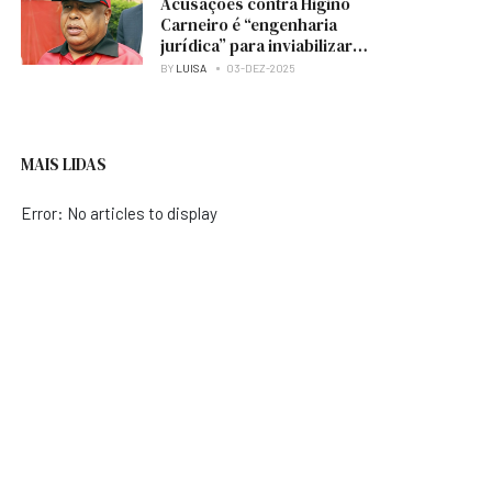
Acusações contra Higino
Carneiro é “engenharia
jurídica” para inviabilizar
candidatura à presidência
BY
LUISA
03-DEZ-2025
do MPLA — analista
MAIS LIDAS
Error: No articles to display