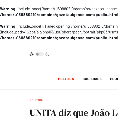
Warning
: include_once(/home/u160880210/domains/gazetauigense.co
/home/u160880210/domains/gazetauigense.com/public_html
Warning
: include_once(): Failed opening '/home/u160880210/domai
(include_path='.:/opt/alt/php83/usr/share/pear:/opt/alt/php83/usr/
/home/u160880210/domains/gazetauigense.com/public_html
POLITICA
SOCIEDADE
ECO
POLITICA
UNITA diz que João L