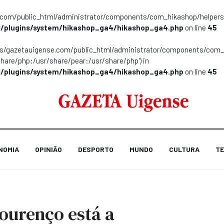
m/public_html/administrator/components/com_hikashop/helpers/helpe
/plugins/system/hikashop_ga4/hikashop_ga4.php
on line
45
ns/gazetauigense.com/public_html/administrator/components/com_hik
share/php:/usr/share/pear:/usr/share/php') in
/plugins/system/hikashop_ga4/hikashop_ga4.php
on line
45
NOMIA
OPINIÃO
DESPORTO
MUNDO
CULTURA
TE
ourenço está a