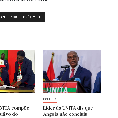
TIGO ANTERIOR: JOÃO LOURENÇO DESTACA "PROGRESSOS" DE ANGOLA E
PRÓXIMO ARTIGO: JOÃO LOURENÇO CRITICA OPOSIÇÃO PO
ANTERIOR
PRÓXIMO
POLITICA
UNITA compõe
Líder da UNITA diz que
utivo do
Angola não concluiu