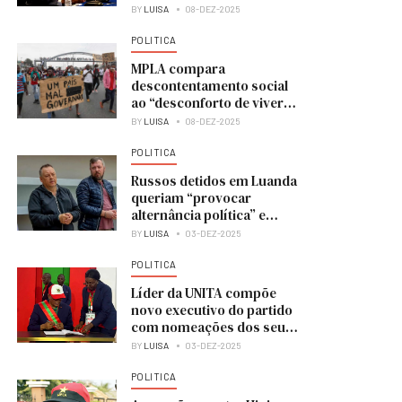
BY
LUISA
08-DEZ-2025
POLITICA
MPLA compara
descontentamento social
ao “desconforto de viver
numa casa em obras”
BY
LUISA
08-DEZ-2025
POLITICA
Russos detidos em Luanda
queriam “provocar
alternância política” e
colocar UNITA no poder
BY
LUISA
03-DEZ-2025
POLITICA
Líder da UNITA compõe
novo executivo do partido
com nomeações dos seus
membros
BY
LUISA
03-DEZ-2025
POLITICA