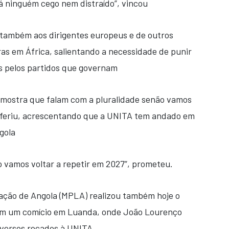
 ninguém cego nem distraído”, vincou
 também aos dirigentes europeus e de outros
as em África, salientando a necessidade de punir
is pelos partidos que governam
 e mostra que falam com a pluralidade senão vamos
referiu, acrescentando que a UNITA tem andado em
gola
o vamos voltar a repetir em 2027”, prometeu.
ação de Angola (MPLA) realizou também hoje o
com um comício em Luanda, onde João Lourenço
versos recados à UNITA