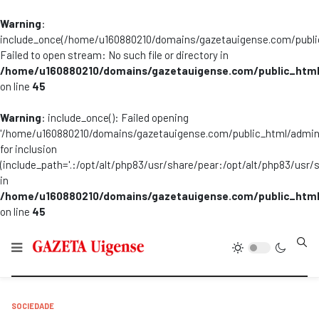
Warning
:
include_once(/home/u160880210/domains/gazetauigense.com/publi
Failed to open stream: No such file or directory in
/home/u160880210/domains/gazetauigense.com/public_html
on line
45
Warning
: include_once(): Failed opening
'/home/u160880210/domains/gazetauigense.com/public_html/admini
for inclusion
(include_path='.:/opt/alt/php83/usr/share/pear:/opt/alt/php83/usr/
in
/home/u160880210/domains/gazetauigense.com/public_html
on line
45
Type
SOCIEDADE