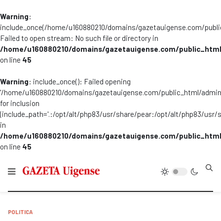
Warning
:
include_once(/home/u160880210/domains/gazetauigense.com/publi
Failed to open stream: No such file or directory in
/home/u160880210/domains/gazetauigense.com/public_html
on line
45
Warning
: include_once(): Failed opening
'/home/u160880210/domains/gazetauigense.com/public_html/admini
for inclusion
(include_path='.:/opt/alt/php83/usr/share/pear:/opt/alt/php83/usr/
in
/home/u160880210/domains/gazetauigense.com/public_html
on line
45
Type
POLITICA