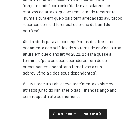
irregularidade” com celeridade e a esclarecer os
motivos do atraso, que se tem tornado recorrente,
“numa altura em que o país tem arrecadado avultados
recursos com o diferencial do preço do barril do
petróleo”.
Alerta ainda para as consequências do atraso no
pagamento dos salários do sistema de ensino, numa
altura em que o ano letivo 2022/23 está quase a
terminar, “pois os seus operadores têm de se
preocupar em encontrar alternativas à sua
sobrevivência e dos seus dependentes”.
A Lusa procurou obter esclarecimentos sobre os
atrasos junto do Ministério das Finanças angolano,
sem resposta até ao momento.
ARTIGO ANTERIOR: OPOSIÇÃO ANGOLANA R
PRÓXIMO ARTIGO: JOÃO 
ANTERIOR
PRÓXIMO