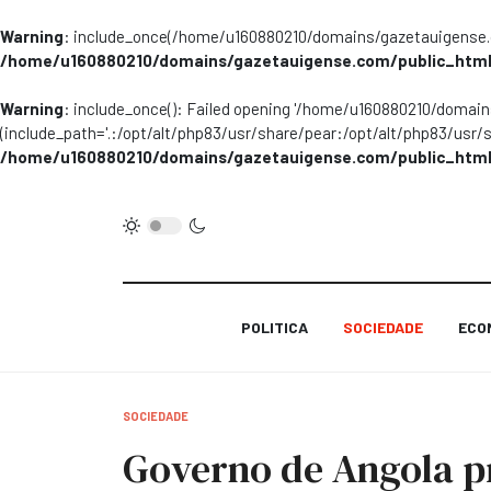
Warning
: include_once(/home/u160880210/domains/gazetauigense.co
/home/u160880210/domains/gazetauigense.com/public_html
Warning
: include_once(): Failed opening '/home/u160880210/domai
(include_path='.:/opt/alt/php83/usr/share/pear:/opt/alt/php83/usr/
/home/u160880210/domains/gazetauigense.com/public_html
POLITICA
SOCIEDADE
ECO
SOCIEDADE
Governo de Angola p