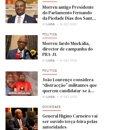
Morreu antigo Presidente
do Parlamento Fernando
da Piedade Dias dos Santos
“Nandó”
BY
LUISA
18-DEZ-2025
POLITICA
Morreu Jardo Muekália,
director de campanha do
PRA-JA
BY
LUISA
14-DEZ-2025
POLITICA
João Lourenço considera
“distracção” militantes que
querem candidatar-se à
liderança do MPLA
BY
LUISA
13-DEZ-2025
SOCIEDADE
General Higino Carneiro vai
ser ouvido terça-feira pelas
autoridades