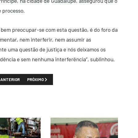
ríncipe, na cidade de Guadalupe, assegurou que o
e processo.
or bem preocupar-se com esta questão, é do foro da
mentar, nem interferir, nem assumir as
nte uma questão de justiça e nós deixamos os
dência e sem nenhuma interferência”, sublinhou.
TIGO ANTERIOR: ANGOLA RECUPERA MAIS DE SETE MIL MILHÕES DE DÓL
PRÓXIMO ARTIGO: TRIBUNAL CONSTITUCIONAL REJEITA P
ANTERIOR
PRÓXIMO