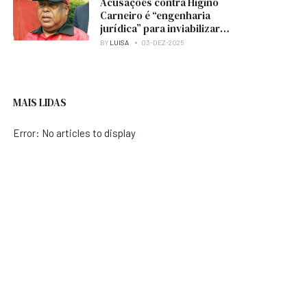
Acusações contra Higino
Carneiro é “engenharia
jurídica” para inviabilizar
candidatura à presidência
BY
LUISA
03-DEZ-2025
do MPLA — analista
MAIS LIDAS
Error: No articles to display