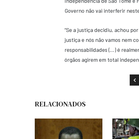
Independência de São Tomé e P
Governo não vai interferir nest
“Se a justiça decidiu, achou p
justiça e nós não vamos nem co
responsabilidades (…) é realme
órgãos agirem em total indepen
AR
RELACIONADOS