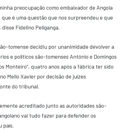
a minha preocupação como embaixador de Angola
o, que é uma questão que nos surpreendeu e que
 disse Fidelino Peliganga.
 são-tomense decidiu por unanimidade devolver a
ios e políticos são-tomenses António e Domingos
s Monteiro”, quatro anos após a fábrica ter sido
no Mello Xavier por decisão de juízes
onte do tribunal.
emente acreditado junto as autoridades são-
ngolano vai tudo fazer para defender os
 país.