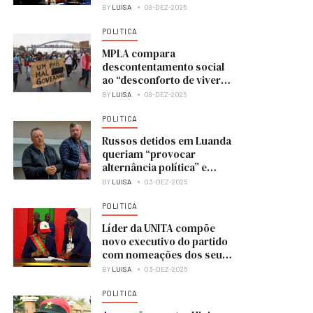
BY
LUISA
08-DEZ-2025
POLITICA
MPLA compara
descontentamento social
ao “desconforto de viver
numa casa em obras”
BY
LUISA
08-DEZ-2025
POLITICA
Russos detidos em Luanda
queriam “provocar
alternância política” e
colocar UNITA no poder
BY
LUISA
03-DEZ-2025
POLITICA
Líder da UNITA compõe
novo executivo do partido
com nomeações dos seus
membros
BY
LUISA
03-DEZ-2025
POLITICA