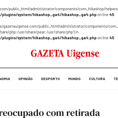
m/public_html/administrator/components/com_hikashop/helpers/helpe
/plugins/system/hikashop_ga4/hikashop_ga4.php
on line
45
ns/gazetauigense.com/public_html/administrator/components/com_hik
share/php:/usr/share/pear:/usr/share/php') in
/plugins/system/hikashop_ga4/hikashop_ga4.php
on line
45
NOMIA
OPINIÃO
DESPORTO
MUNDO
CULTURA
TE
reocupado com retirada