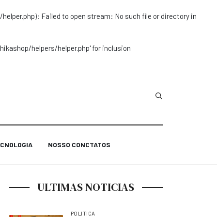
r.php): Failed to open stream: No such file or directory in
ashop/helpers/helper.php' for inclusion
Type 2 or more char
CNOLOGIA
NOSSO CONCTATOS
ULTIMAS NOTICIAS
POLITICA