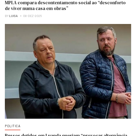
MPLA compara descontentamento social ao “desconforto
de viver numa casa em obras”
BY
LUISA
08-DEZ-2025
POLITICA
Russos detidos em Luanda queriam “provocar alternância