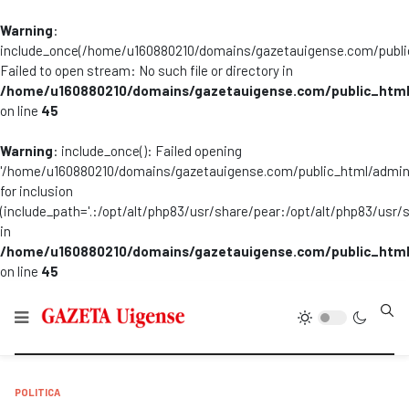
Warning
:
include_once(/home/u160880210/domains/gazetauigense.com/publi
Failed to open stream: No such file or directory in
/home/u160880210/domains/gazetauigense.com/public_html
on line
45
Warning
: include_once(): Failed opening
'/home/u160880210/domains/gazetauigense.com/public_html/admini
for inclusion
(include_path='.:/opt/alt/php83/usr/share/pear:/opt/alt/php83/usr/
in
/home/u160880210/domains/gazetauigense.com/public_html
on line
45
Type
POLITICA