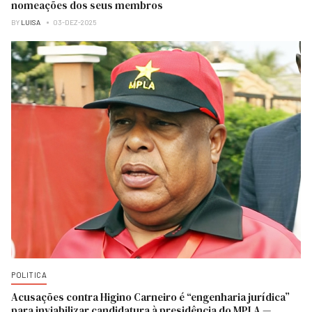
nomeações dos seus membros
BY
LUISA
03-DEZ-2025
POLITICA
Acusações contra Higino Carneiro é “engenharia jurídica”
para inviabilizar candidatura à presidência do MPLA —