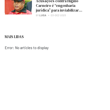
Acusações contra Higino
Carneiro é “engenharia
jurídica” para inviabilizar
candidatura à presidência
BY
LUISA
03-DEZ-2025
do MPLA — analista
MAIS LIDAS
Error: No articles to display