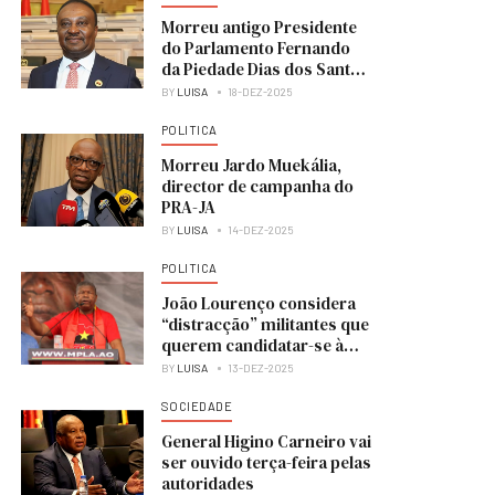
Morreu antigo Presidente
do Parlamento Fernando
da Piedade Dias dos Santos
“Nandó”
BY
LUISA
18-DEZ-2025
POLITICA
Morreu Jardo Muekália,
director de campanha do
PRA-JA
BY
LUISA
14-DEZ-2025
POLITICA
João Lourenço considera
“distracção” militantes que
querem candidatar-se à
liderança do MPLA
BY
LUISA
13-DEZ-2025
SOCIEDADE
General Higino Carneiro vai
ser ouvido terça-feira pelas
autoridades