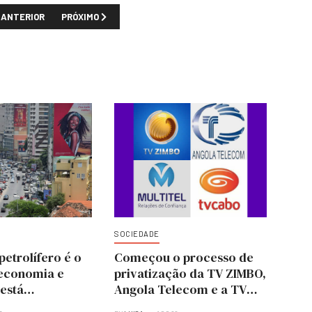
TIGO ANTERIOR: ITÁLIA VAI RECEBER MAIS GÁS NATURAL DE ANGOLA E 
PRÓXIMO ARTIGO: DE BEERS VOLTA A EXPLORAR DIAMANTE
ANTERIOR
PRÓXIMO
SOCIEDADE
petrolífero é o
Começou o processo de
economia e
privatização da TV ZIMBO,
está
Angola Telecom e a TV
do - Governo
Cabo