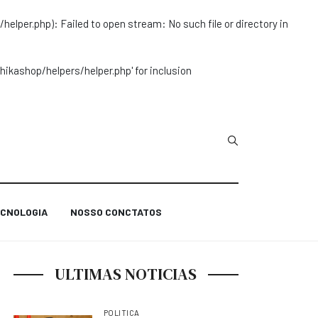
r.php): Failed to open stream: No such file or directory in
ashop/helpers/helper.php' for inclusion
Type 2 or more char
CNOLOGIA
NOSSO CONCTATOS
ULTIMAS NOTICIAS
POLITICA