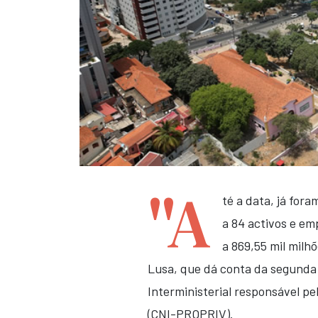
"A
té a data, já for
a 84 activos e em
a 869,55 mil milh
Lusa, que dá conta da segunda
Interministerial responsável p
(CNI-PROPRIV).