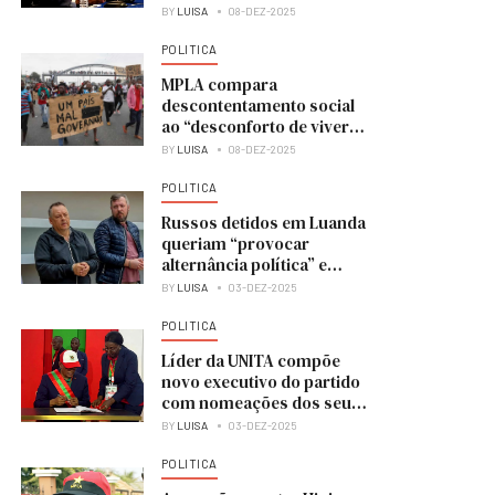
BY
LUISA
08-DEZ-2025
POLITICA
MPLA compara
descontentamento social
ao “desconforto de viver
numa casa em obras”
BY
LUISA
08-DEZ-2025
POLITICA
Russos detidos em Luanda
queriam “provocar
alternância política” e
colocar UNITA no poder
BY
LUISA
03-DEZ-2025
POLITICA
Líder da UNITA compõe
novo executivo do partido
com nomeações dos seus
membros
BY
LUISA
03-DEZ-2025
POLITICA