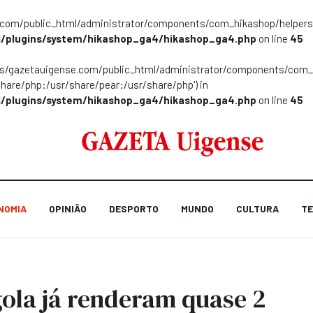
m/public_html/administrator/components/com_hikashop/helpers/helpe
/plugins/system/hikashop_ga4/hikashop_ga4.php
on line
45
ns/gazetauigense.com/public_html/administrator/components/com_hik
share/php:/usr/share/pear:/usr/share/php') in
/plugins/system/hikashop_ga4/hikashop_ga4.php
on line
45
NOMIA
OPINIÃO
DESPORTO
MUNDO
CULTURA
TE
ola já renderam quase 2