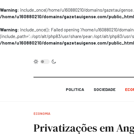
Warning
: include_once(/home/u160880210/domains/gazetauigense.co
/home/u160880210/domains/gazetauigense.com/public_html
Warning
: include_once(): Failed opening '/home/u160880210/domai
(include_path='.:/opt/alt/php83/usr/share/pear:/opt/alt/php83/usr/
/home/u160880210/domains/gazetauigense.com/public_html
POLITICA
SOCIEDADE
ECO
ECONOMIA
Privatizações em Ang