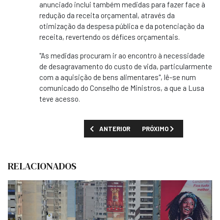
anunciado inclui também medidas para fazer face à
redução da receita orçamental, através da
otimização da despesa pública e da potenciação da
receita, revertendo os défices orçamentais.
"As medidas procuram ir ao encontro à necessidade
de desagravamento do custo de vida, particularmente
com a aquisição de bens alimentares", lê-se num
comunicado do Conselho de Ministros, a que a Lusa
teve acesso.
ARTIGO ANTERIOR: GOVERNO TRAVA DESPES
PRÓXIMO ARTIGO: PREÇO
ANTERIOR
PRÓXIMO
RELACIONADOS