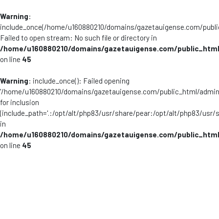
Warning
:
include_once(/home/u160880210/domains/gazetauigense.com/publi
Failed to open stream: No such file or directory in
/home/u160880210/domains/gazetauigense.com/public_html
on line
45
Warning
: include_once(): Failed opening
'/home/u160880210/domains/gazetauigense.com/public_html/admini
for inclusion
(include_path='.:/opt/alt/php83/usr/share/pear:/opt/alt/php83/usr/
in
/home/u160880210/domains/gazetauigense.com/public_html
on line
45