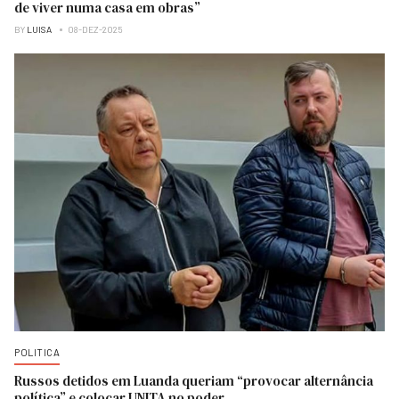
de viver numa casa em obras”
BY
LUISA
08-DEZ-2025
POLITICA
Russos detidos em Luanda queriam “provocar alternância
política” e colocar UNITA no poder