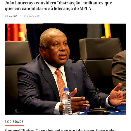
João Lourenço considera “distracção” militantes que
querem candidatar-se à liderança do MPLA
BY
LUISA
13-DEZ-2025
SOCIEDADE
General Higino Carneiro vai ser ouvido terça-feira pelas