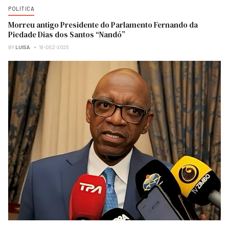
POLITICA
Morreu antigo Presidente do Parlamento Fernando da
Piedade Dias dos Santos “Nandó”
BY
LUISA
18-DEZ-2025