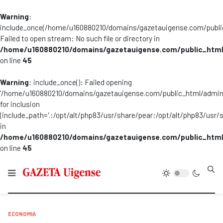
Warning
:
include_once(/home/u160880210/domains/gazetauigense.com/publi
Failed to open stream: No such file or directory in
/home/u160880210/domains/gazetauigense.com/public_html
on line
45
Warning
: include_once(): Failed opening
'/home/u160880210/domains/gazetauigense.com/public_html/admini
for inclusion
(include_path='.:/opt/alt/php83/usr/share/pear:/opt/alt/php83/usr/
in
/home/u160880210/domains/gazetauigense.com/public_html
on line
45
Type
ECONOMIA