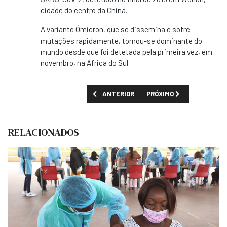
cidade do centro da China.
A variante Ómicron, que se dissemina e sofre
mutações rapidamente, tornou-se dominante do
mundo desde que foi detetada pela primeira vez, em
novembro, na África do Sul.
ARTIGO ANTERIOR: JOÃO LOURENÇO : EXE
PRÓXIMO ARTIGO: PRESID
ANTERIOR
PRÓXIMO
RELACIONADOS