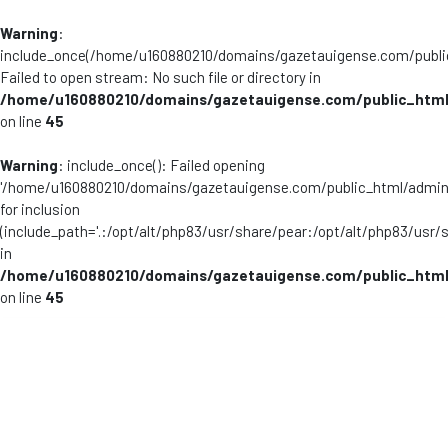
Warning
:
include_once(/home/u160880210/domains/gazetauigense.com/publi
Failed to open stream: No such file or directory in
/home/u160880210/domains/gazetauigense.com/public_html
on line
45
Warning
: include_once(): Failed opening
'/home/u160880210/domains/gazetauigense.com/public_html/admini
for inclusion
(include_path='.:/opt/alt/php83/usr/share/pear:/opt/alt/php83/usr/
in
/home/u160880210/domains/gazetauigense.com/public_html
on line
45