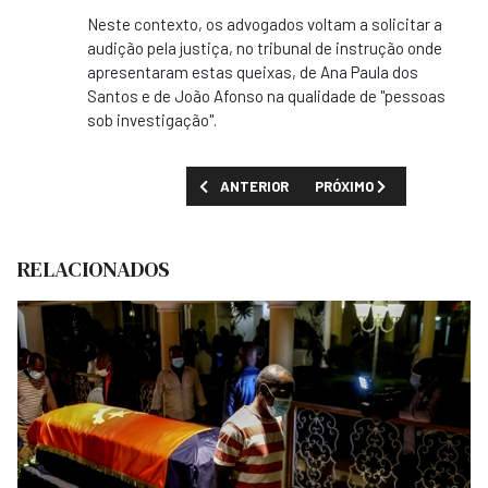
Neste contexto, os advogados voltam a solicitar a
audição pela justiça, no tribunal de instrução onde
apresentaram estas queixas, de Ana Paula dos
Santos e de João Afonso na qualidade de "pessoas
sob investigação".
ARTIGO ANTERIOR: JOÃO LOURENÇO JÁ VOT
PRÓXIMO ARTIGO: ELEIÇÕ
ANTERIOR
PRÓXIMO
RELACIONADOS