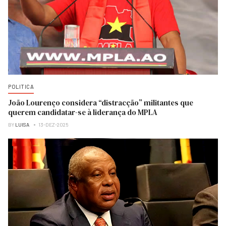
POLITICA
João Lourenço considera “distracção” militantes que
querem candidatar-se à liderança do MPLA
BY
LUISA
13-DEZ-2025