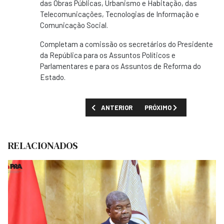
das Obras Públicas, Urbanismo e Habitação, das
Telecomunicações, Tecnologias de Informação e
Comunicação Social.
Completam a comissão os secretários do Presidente
da República para os Assuntos Políticos e
Parlamentares e para os Assuntos de Reforma do
Estado.
ARTIGO ANTERIOR: FRANCISCO VIANA REPU
PRÓXIMO ARTIGO: ESTAD
ANTERIOR
PRÓXIMO
RELACIONADOS