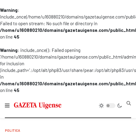
Warning
:
include_once(/home/u160880210/domains/gazetauigense.com/publi
Failed to open stream: No such file or directory in
/home/u160880210/domains/gazetauigense.com/public_html
on line
45
Warning
: include_once(): Failed opening
'/home/u160880210/domains/gazetauigense.com/public_html/admini
for inclusion
(include_path='.:/opt/alt/php83/usr/share/pear:/opt/alt/php83/usr/
in
/home/u160880210/domains/gazetauigense.com/public_html
on line
45
Type
POLITICA