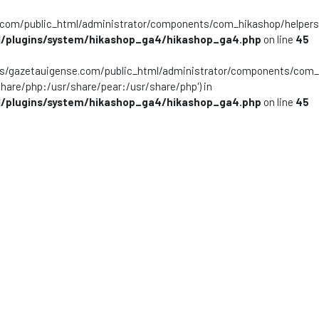
m/public_html/administrator/components/com_hikashop/helpers/helpe
/plugins/system/hikashop_ga4/hikashop_ga4.php
on line
45
ns/gazetauigense.com/public_html/administrator/components/com_hik
share/php:/usr/share/pear:/usr/share/php') in
/plugins/system/hikashop_ga4/hikashop_ga4.php
on line
45