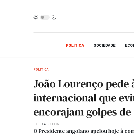
POLITICA
SOCIEDADE
ECO
POLITICA
João Lourenço pede
internacional que ev
encorajam golpes de
BY
LUISA
SET 15
O Presidente angolano apelou hoje à com