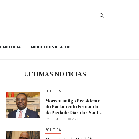
Type 2 or more char
CNOLOGIA
NOSSO CONCTATOS
ULTIMAS NOTICIAS
POLITICA
Morreu antigo Presidente
do Parlamento Fernando
da Piedade Dias dos Santos
“Nandó”
BY
LUISA
18-DEZ-2025
POLITICA