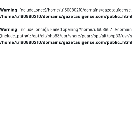
Warning
: include_once(/home/u160880210/domains/gazetauigense.co
/home/u160880210/domains/gazetauigense.com/public_html
Warning
: include_once(): Failed opening '/home/u160880210/domai
(include_path='.:/opt/alt/php83/usr/share/pear:/opt/alt/php83/usr/
/home/u160880210/domains/gazetauigense.com/public_html