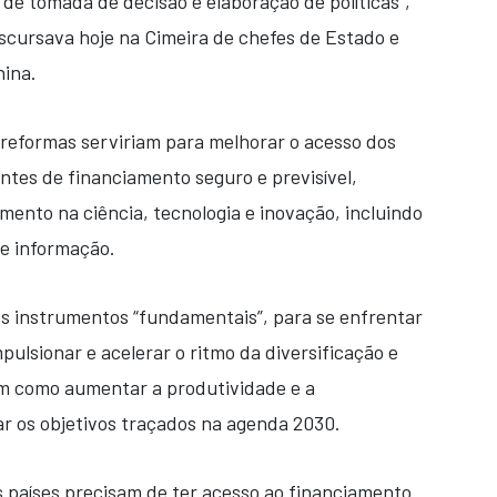
de tomada de decisão e elaboração de políticas”,
cursava hoje na Cimeira de chefes de Estado e
ina.
reformas serviriam para melhorar o acesso dos
ntes de financiamento seguro e previsível,
imento na ciência, tecnologia e inovação, incluindo
e informação.
s instrumentos “fundamentais”, para se enfrentar
mpulsionar e acelerar o ritmo da diversificação e
m como aumentar a produtividade e a
ar os objetivos traçados na agenda 2030.
 países precisam de ter acesso ao financiamento