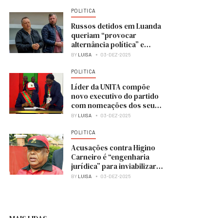
POLITICA
Russos detidos em Luanda
queriam “provocar
alternância política” e
colocar UNITA no poder
BY
LUISA
03-DEZ-2025
POLITICA
Líder da UNITA compõe
novo executivo do partido
com nomeações dos seus
membros
BY
LUISA
03-DEZ-2025
POLITICA
Acusações contra Higino
Carneiro é “engenharia
jurídica” para inviabilizar
candidatura à presidência
BY
LUISA
03-DEZ-2025
do MPLA — analista