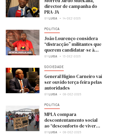
Morreu Jardo Muekália,
director de campanha do
PRA-JA
BY
LUISA
14-DEZ-2025
POLITICA
João Lourenço considera
“distracção” militantes que
querem candidatar-se à
liderança do MPLA
BY
LUISA
13-DEZ-2025
SOCIEDADE
General Higino Carneiro vai
ser ouvido terça-feira pelas
autoridades
BY
LUISA
08-DEZ-2025
POLITICA
MPLA compara
descontentamento social
ao “desconforto de viver
numa casa em obras”
BY
LUISA
08-DEZ-2025