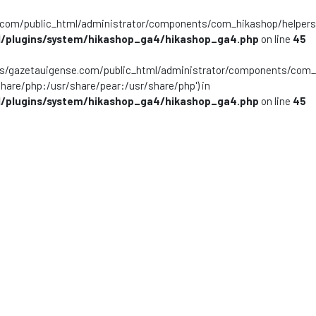
m/public_html/administrator/components/com_hikashop/helpers/helpe
/plugins/system/hikashop_ga4/hikashop_ga4.php
on line
45
ns/gazetauigense.com/public_html/administrator/components/com_hik
share/php:/usr/share/pear:/usr/share/php') in
/plugins/system/hikashop_ga4/hikashop_ga4.php
on line
45