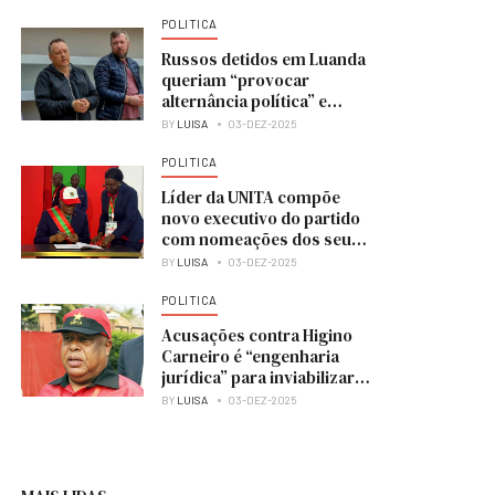
POLITICA
Russos detidos em Luanda
queriam “provocar
alternância política” e
colocar UNITA no poder
BY
LUISA
03-DEZ-2025
POLITICA
Líder da UNITA compõe
novo executivo do partido
com nomeações dos seus
membros
BY
LUISA
03-DEZ-2025
POLITICA
Acusações contra Higino
Carneiro é “engenharia
jurídica” para inviabilizar
candidatura à presidência
BY
LUISA
03-DEZ-2025
do MPLA — analista