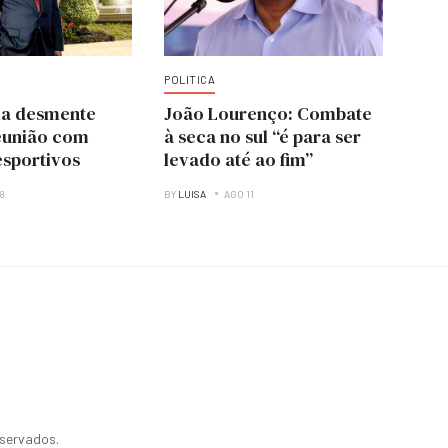
POLITICA
ia desmente
João Lourenço: Combate
eunião com
à seca no sul “é para ser
esportivos
levado até ao fim”
08
BY
LUISA
AGO 11
eservados.