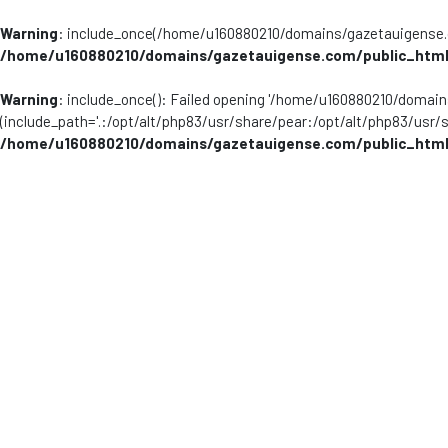
Warning
: include_once(/home/u160880210/domains/gazetauigense.co
/home/u160880210/domains/gazetauigense.com/public_html
Warning
: include_once(): Failed opening '/home/u160880210/domai
(include_path='.:/opt/alt/php83/usr/share/pear:/opt/alt/php83/usr/
/home/u160880210/domains/gazetauigense.com/public_html