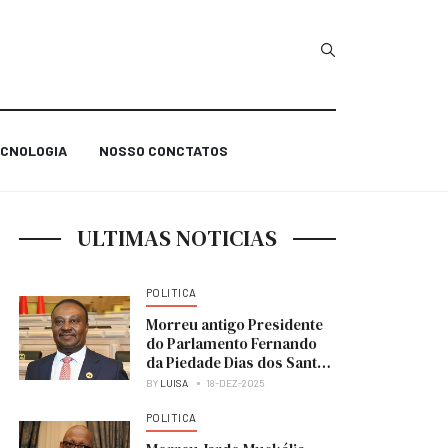
Type 2 or more char
CNOLOGIA
NOSSO CONCTATOS
ULTIMAS NOTICIAS
POLITICA
Morreu antigo Presidente
do Parlamento Fernando
da Piedade Dias dos Santos
“Nandó”
BY
LUISA
18-DEZ-2025
POLITICA