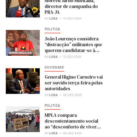
Morreu Jardo Muekália,
director de campanha do
PRA-JA
BY
LUISA
14-DEZ-2025
POLITICA
João Lourenço considera
“distracção” militantes que
querem candidatar-se à
liderança do MPLA
BY
LUISA
13-DEZ-2025
SOCIEDADE
General Higino Carneiro vai
ser ouvido terça-feira pelas
autoridades
BY
LUISA
08-DEZ-2025
POLITICA
MPLA compara
descontentamento social
ao “desconforto de viver
numa casa em obras”
BY
LUISA
08-DEZ-2025