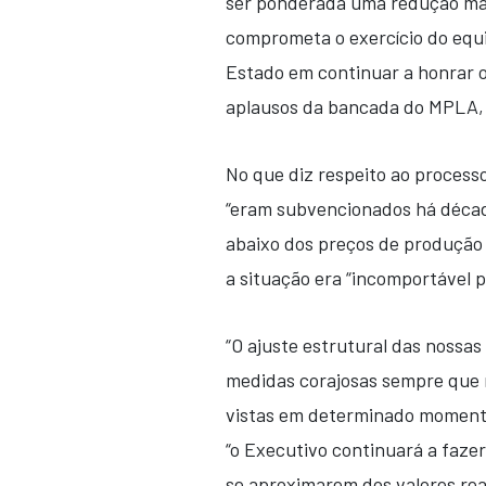
ser ponderada uma redução mai
comprometa o exercício do equi
Estado em continuar a honrar o
aplausos da bancada do MPLA, 
No que diz respeito ao processo
“eram subvencionados há décad
abaixo dos preços de produção
a situação era “incomportável 
“O ajuste estrutural das nossa
medidas corajosas sempre que
vistas em determinado momento
“o Executivo continuará a fazer
se aproximarem dos valores rea