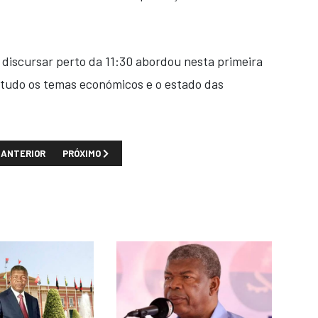
discursar perto da 11:30 abordou nesta primeira
etudo os temas económicos e o estado das
TIGO ANTERIOR: TODOS OS ANOS ANGOLA TESTEMUNHA UM INFINITO ROL
PRÓXIMO ARTIGO: MORREU O NACIONALISTA ANGOLANO 
ANTERIOR
PRÓXIMO