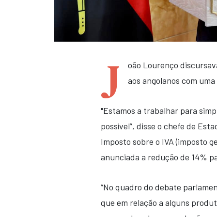
J
oão Lourenço discursava
aos angolanos com uma 
"Estamos a trabalhar para simpli
possível”, disse o chefe de Esta
Imposto sobre o IVA (imposto ge
anunciada a redução de 14% pa
“No quadro do debate parlamen
que em relação a alguns produ