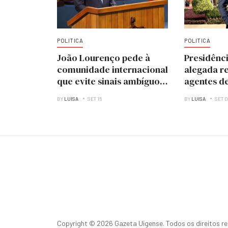
POLITICA
POLITICA
João Lourenço pede à
Presidênc
comunidade internacional
alegada r
que evite sinais ambíguos
agentes d
que encorajam golpes de
BY
LUISA
SET 15
BY
LUISA
SET 
Estado
Copyright © 2026 Gazeta Uigense. Todos os direitos r