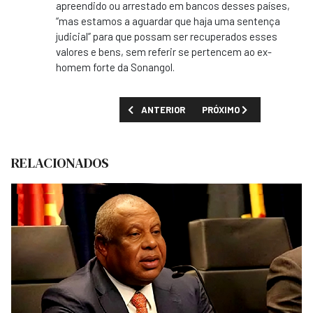
apreendido ou arrestado em bancos desses países,
“mas estamos a aguardar que haja uma sentença
judicial” para que possam ser recuperados esses
valores e bens, sem referir se pertencem ao ex-
homem forte da Sonangol.
ARTIGO ANTERIOR: JOÃO LOURENÇO EXPRE
PRÓXIMO ARTIGO: UNITA 
ANTERIOR
PRÓXIMO
RELACIONADOS