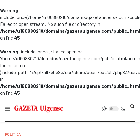
Warning
:
include_once(/home/u160880210/domains/gazetauigense.com/publi
Failed to open stream: No such file or directory in
/home/u160880210/domains/gazetauigense.com/public_html
on line
45
Warning
: include_once(): Failed opening
'/home/u160880210/domains/gazetauigense.com/public_html/admini
for inclusion
(include_path='.:/opt/alt/php83/usr/share/pear:/opt/alt/php83/usr/
in
/home/u160880210/domains/gazetauigense.com/public_html
on line
45
Type
POLITICA