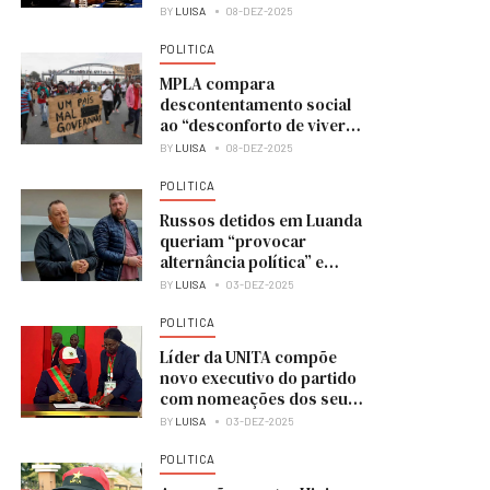
BY
LUISA
08-DEZ-2025
POLITICA
MPLA compara
descontentamento social
ao “desconforto de viver
numa casa em obras”
BY
LUISA
08-DEZ-2025
POLITICA
Russos detidos em Luanda
queriam “provocar
alternância política” e
colocar UNITA no poder
BY
LUISA
03-DEZ-2025
POLITICA
Líder da UNITA compõe
novo executivo do partido
com nomeações dos seus
membros
BY
LUISA
03-DEZ-2025
POLITICA