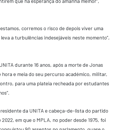
entirem que há esperança do amanhã melhor”,
estamos, corremos o risco de depois viver uma
leva a turbulências indesejáveis neste momento”,
 UNITA durante 16 anos, após a morte de Jonas
 hora e meia do seu percurso académico, militar,
ncontro, para uma plateia recheada por estudantes
hos”.
presidente da UNITA e cabeça-de-lista do partido
de 2022, em que o MPLA, no poder desde 1975, foi
conquistou 90 assentos no parlamento, quase o