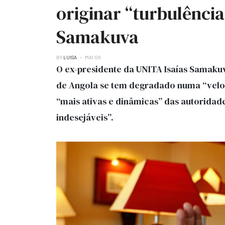
originar “turbulência
Samakuva
BY
LUISA
MAI 06
O ex-presidente da UNITA Isaías Samaku
de Angola se tem degradado numa “velo
“mais ativas e dinâmicas” das autoridade
indesejáveis”.