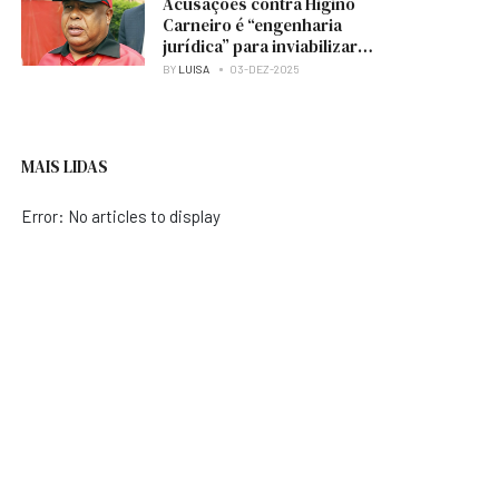
Acusações contra Higino
Carneiro é “engenharia
jurídica” para inviabilizar
candidatura à presidência
BY
LUISA
03-DEZ-2025
do MPLA — analista
MAIS LIDAS
Error: No articles to display