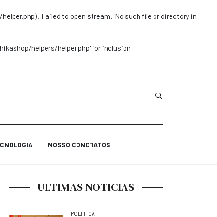
r.php): Failed to open stream: No such file or directory in
ashop/helpers/helper.php' for inclusion
Type 2 or more char
CNOLOGIA
NOSSO CONCTATOS
ULTIMAS NOTICIAS
POLITICA