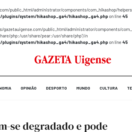
m/public_html/administrator/components/com_hikashop/helpers/helpe
/plugins/system/hikashop_ga4/hikashop_ga4.php
on line
45
ns/gazetauigense.com/public_html/administrator/components/com_hik
share/php:/usr/share/pear:/usr/share/php') in
/plugins/system/hikashop_ga4/hikashop_ga4.php
on line
45
NOMIA
OPINIÃO
DESPORTO
MUNDO
CULTURA
TE
em-se degradado e pode