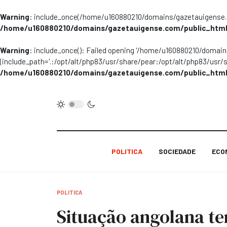
Warning
: include_once(/home/u160880210/domains/gazetauigense.co
/home/u160880210/domains/gazetauigense.com/public_html
Warning
: include_once(): Failed opening '/home/u160880210/domai
(include_path='.:/opt/alt/php83/usr/share/pear:/opt/alt/php83/usr/
/home/u160880210/domains/gazetauigense.com/public_html
POLITICA
SOCIEDADE
ECO
POLITICA
Situação angolana t