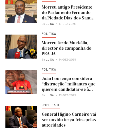
Morreu antigo Presidente
do Parlamento Fernando
da Piedade Dias dos Santos
“Nandó”
BY
LUISA
18-DEZ-2025
POLITICA
Morreu Jardo Muekália,
director de campanha do
PRA-JA
BY
LUISA
14-DEZ-2025
POLITICA
João Lourenço considera
“distracção” militantes que
querem candidatar-se à
liderança do MPLA
BY
LUISA
13-DEZ-2025
SOCIEDADE
General Higino Carneiro vai
ser ouvido terça-feira pelas
autoridades