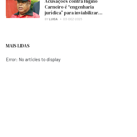
Acusações contra Higino
Carneiro é “engenharia
jurídica” para inviabilizar
candidatura à presidência
BY
LUISA
03-DEZ-2025
do MPLA — analista
MAIS LIDAS
Error: No articles to display