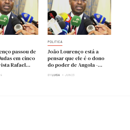
POLITICA
enço passou de
João Lourenço está a
 Judas em cinco
pensar que ele é o dono
vista Rafael
do poder de Angola -
Rafael Marques
24
BY
LUISA
JUN 23