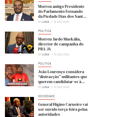
Morreu antigo Presidente
do Parlamento Fernando
da Piedade Dias dos Santos
“Nandó”
BY
LUISA
18-DEZ-2025
POLITICA
Morreu Jardo Muekália,
director de campanha do
PRA-JA
BY
LUISA
14-DEZ-2025
POLITICA
João Lourenço considera
“distracção” militantes que
querem candidatar-se à
liderança do MPLA
BY
LUISA
13-DEZ-2025
SOCIEDADE
General Higino Carneiro vai
ser ouvido terça-feira pelas
autoridades