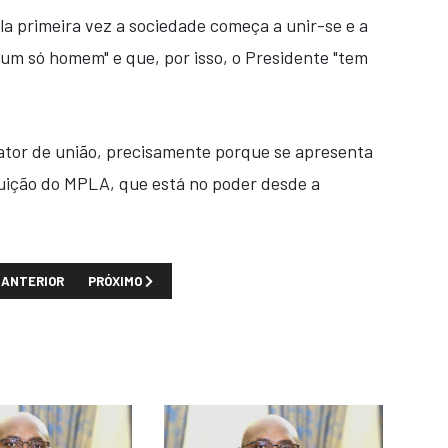
la primeira vez a sociedade começa a unir-se e a
 um só homem" e que, por isso, o Presidente "tem
ator de união, precisamente porque se apresenta
ruição do MPLA, que está no poder desde a
TIGO ANTERIOR: CASO JOÃO LOURENÇO CUMPRA PROMESSAS ELEITORAIS,
PRÓXIMO ARTIGO: MINISTÉRIO DO INTERIOR ABRE INQUÉ
ANTERIOR
PRÓXIMO