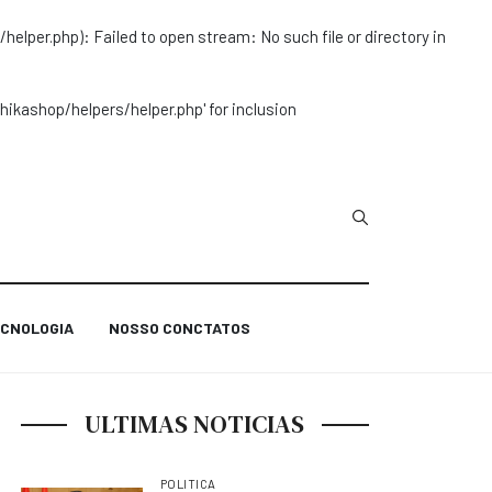
r.php): Failed to open stream: No such file or directory in
ashop/helpers/helper.php' for inclusion
Type 2 or more char
CNOLOGIA
NOSSO CONCTATOS
ULTIMAS NOTICIAS
POLITICA