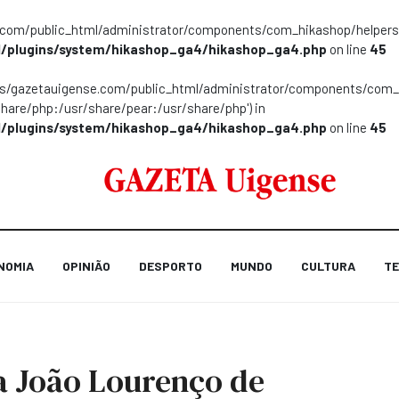
m/public_html/administrator/components/com_hikashop/helpers/helpe
/plugins/system/hikashop_ga4/hikashop_ga4.php
on line
45
ns/gazetauigense.com/public_html/administrator/components/com_hik
share/php:/usr/share/pear:/usr/share/php') in
/plugins/system/hikashop_ga4/hikashop_ga4.php
on line
45
NOMIA
OPINIÃO
DESPORTO
MUNDO
CULTURA
TE
a João Lourenço de