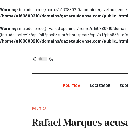
Warning
: include_once(/home/u160880210/domains/gazetauigense.co
/home/u160880210/domains/gazetauigense.com/public_html
Warning
: include_once(): Failed opening '/home/u160880210/domai
(include_path='.:/opt/alt/php83/usr/share/pear:/opt/alt/php83/usr/
/home/u160880210/domains/gazetauigense.com/public_html
POLITICA
SOCIEDADE
ECO
POLITICA
Rafael Marques acus