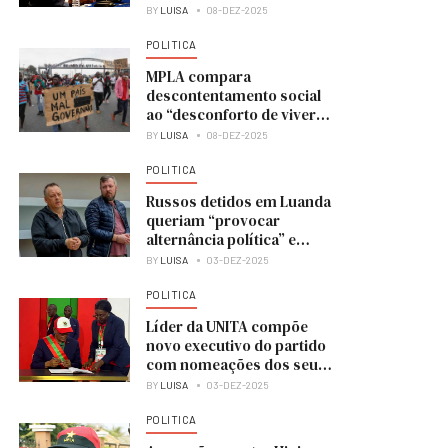
BY
LUISA
08-DEZ-2025
POLITICA
MPLA compara
descontentamento social
ao “desconforto de viver
numa casa em obras”
BY
LUISA
08-DEZ-2025
POLITICA
Russos detidos em Luanda
queriam “provocar
alternância política” e
colocar UNITA no poder
BY
LUISA
03-DEZ-2025
POLITICA
Líder da UNITA compõe
novo executivo do partido
com nomeações dos seus
membros
BY
LUISA
03-DEZ-2025
POLITICA