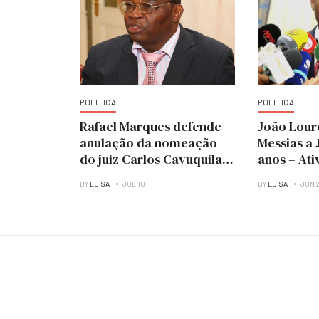
POLITICA
POLITICA
Rafael Marques defende
João Lour
anulação da nomeação
Messias a
do juiz Carlos Cavuquila
anos – Ati
por falta de idoneidade
Marques
BY
LUISA
JUL 10
BY
LUISA
JUN 