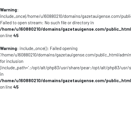
Warning
:
include_once(/home/u160880210/domains/gazetauigense.com/publi
Failed to open stream: No such file or directory in
/home/u160880210/domains/gazetauigense.com/public_html
on line
45
Warning
: include_once(): Failed opening
'/home/u160880210/domains/gazetauigense.com/public_html/admini
for inclusion
(include_path='.:/opt/alt/php83/usr/share/pear:/opt/alt/php83/usr/
in
/home/u160880210/domains/gazetauigense.com/public_html
on line
45