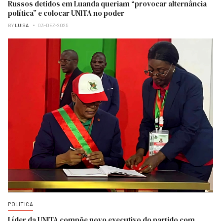
Russos detidos em Luanda queriam “provocar alternância
política” e colocar UNITA no poder
BY
LUISA
03-DEZ-2025
POLITICA
Líder da UNITA compõe novo executivo do partido com