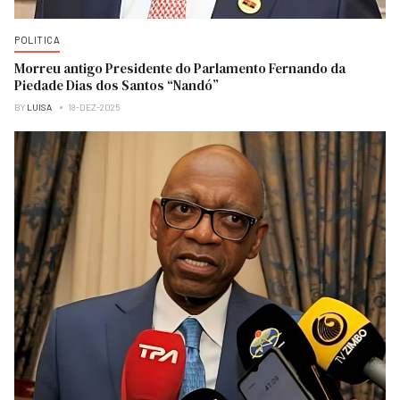
POLITICA
Morreu antigo Presidente do Parlamento Fernando da
Piedade Dias dos Santos “Nandó”
BY
LUISA
18-DEZ-2025