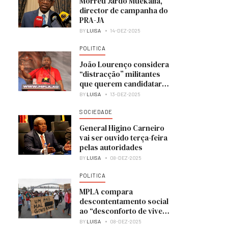
Morreu Jardo Muekália,
director de campanha do
PRA-JA
BY
LUISA
14-DEZ-2025
POLITICA
João Lourenço considera
“distracção” militantes
que querem candidatar-
se à liderança do MPLA
BY
LUISA
13-DEZ-2025
SOCIEDADE
General Higino Carneiro
vai ser ouvido terça-feira
pelas autoridades
BY
LUISA
08-DEZ-2025
POLITICA
MPLA compara
descontentamento social
ao “desconforto de viver
numa casa em obras”
BY
LUISA
08-DEZ-2025