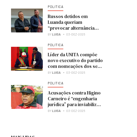
POLITICA
Russos detidos em
Luanda queriam
“provocar alternância
política” e colocar UNITA
BY
LUISA
03-DEZ-2025
no poder
POLITICA
Líder da UNITA compõe
novo executivo do partido
com nomeações dos seus
membros
BY
LUISA
03-DEZ-2025
POLITICA
Acusações contra Higino
Carneiro é “engenharia
jurídica” para inviabilizar
candidatura à presidência
BY
LUISA
03-DEZ-2025
do MPLA — analista