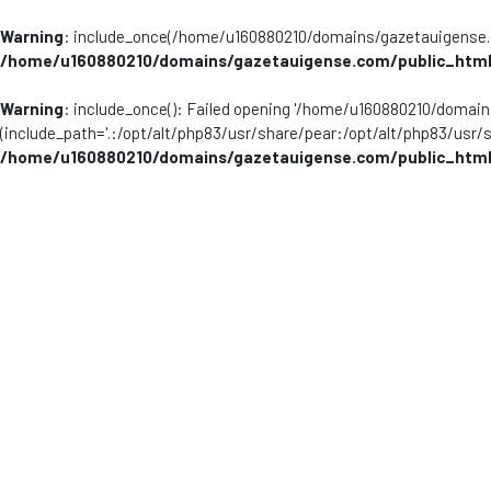
Warning
: include_once(/home/u160880210/domains/gazetauigense.co
/home/u160880210/domains/gazetauigense.com/public_html
Warning
: include_once(): Failed opening '/home/u160880210/domai
(include_path='.:/opt/alt/php83/usr/share/pear:/opt/alt/php83/usr/
/home/u160880210/domains/gazetauigense.com/public_html