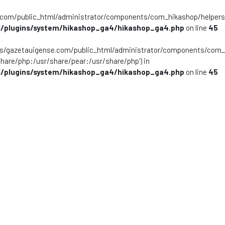
m/public_html/administrator/components/com_hikashop/helpers/helpe
/plugins/system/hikashop_ga4/hikashop_ga4.php
on line
45
ns/gazetauigense.com/public_html/administrator/components/com_hik
share/php:/usr/share/pear:/usr/share/php') in
/plugins/system/hikashop_ga4/hikashop_ga4.php
on line
45