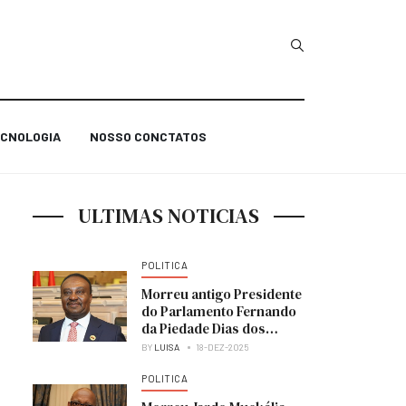
Type 2 or more char
CNOLOGIA
NOSSO CONCTATOS
ULTIMAS NOTICIAS
POLITICA
Morreu antigo Presidente
do Parlamento Fernando
da Piedade Dias dos
Santos “Nandó”
BY
LUISA
18-DEZ-2025
POLITICA