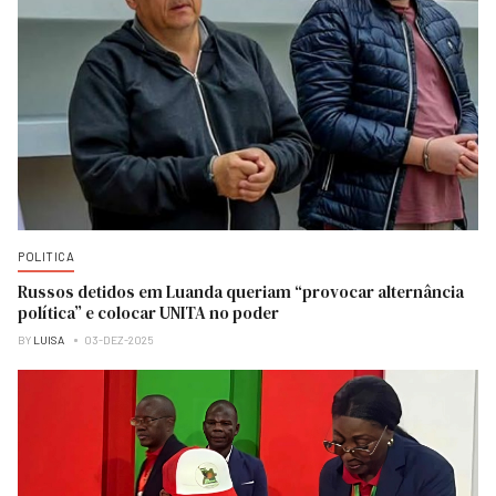
POLITICA
Russos detidos em Luanda queriam “provocar alternância
política” e colocar UNITA no poder
BY
LUISA
03-DEZ-2025