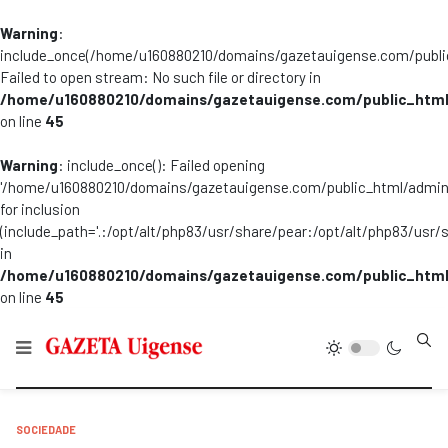
Warning
:
include_once(/home/u160880210/domains/gazetauigense.com/publi
Failed to open stream: No such file or directory in
/home/u160880210/domains/gazetauigense.com/public_html
on line
45
Warning
: include_once(): Failed opening
'/home/u160880210/domains/gazetauigense.com/public_html/admini
for inclusion
(include_path='.:/opt/alt/php83/usr/share/pear:/opt/alt/php83/usr/
in
/home/u160880210/domains/gazetauigense.com/public_html
on line
45
Type
SOCIEDADE