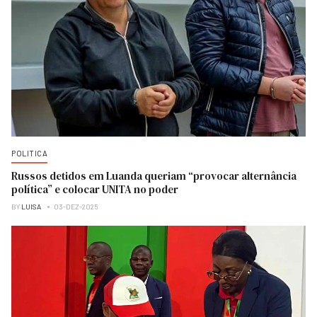
POLITICA
Russos detidos em Luanda queriam “provocar alternância
política” e colocar UNITA no poder
BY
LUISA
03-DEZ-2025