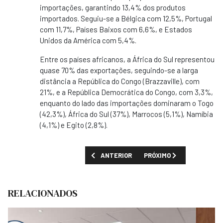
importações, garantindo 13,4% dos produtos
importados. Seguiu-se a Bélgica com 12,5%, Portugal
com 11,7%, Países Baixos com 6,6%, e Estados
Unidos da América com 5,4%.
Entre os países africanos, a África do Sul representou
quase 70% das exportações, seguindo-se a larga
distância a República do Congo (Brazzaville), com
21%, e a República Democrática do Congo, com 3,3%,
enquanto do lado das importações dominaram o Togo
(42,3%), África do Sul (37%), Marrocos (5,1%), Namíbia
(4,1%) e Egito (2,8%).
ARTIGO ANTERIOR: ANGOLA PRODUZ 1,18 M
PRÓXIMO ARTIGO: ANGOL
ANTERIOR
PRÓXIMO
RELACIONADOS