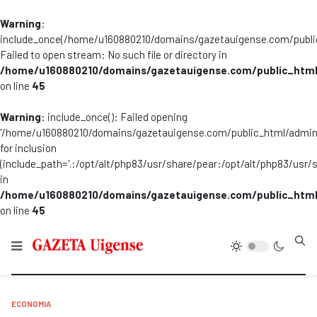
Warning
:
include_once(/home/u160880210/domains/gazetauigense.com/publi
Failed to open stream: No such file or directory in
/home/u160880210/domains/gazetauigense.com/public_html
on line
45
Warning
: include_once(): Failed opening
'/home/u160880210/domains/gazetauigense.com/public_html/admini
for inclusion
(include_path='.:/opt/alt/php83/usr/share/pear:/opt/alt/php83/usr/
in
/home/u160880210/domains/gazetauigense.com/public_html
on line
45
Type
ECONOMIA