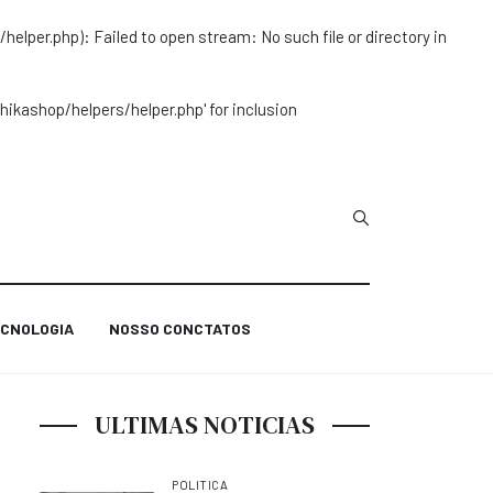
r.php): Failed to open stream: No such file or directory in
ashop/helpers/helper.php' for inclusion
Type 2 or more char
CNOLOGIA
NOSSO CONCTATOS
ULTIMAS NOTICIAS
POLITICA