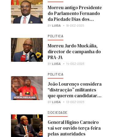
Morreu antigo Presidente
do Parlamento Fernando
da Piedade Dias dos
Santos “Nandó”
BY
LUISA
18-DEZ-2025
POLITICA
Morreu Jardo Muekália,
director de campanha do
PRA-JA
BY
LUISA
14-DEZ-2025
POLITICA
João Lourenço considera
“distracção” militantes
que querem candidatar-
se à liderança do MPLA
BY
LUISA
13-DEZ-2025
SOCIEDADE
General Higino Carneiro
vai ser ouvido terça-feira
pelas autoridades