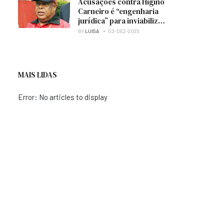
Acusações contra Higino
Carneiro é “engenharia
jurídica” para inviabilizar
candidatura à presidência
BY
LUISA
03-DEZ-2025
do MPLA — analista
MAIS LIDAS
Error: No articles to display