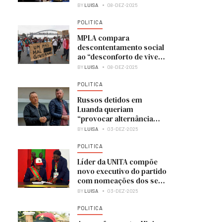
BY
LUISA
08-DEZ-2025
POLITICA
MPLA compara
descontentamento social
ao “desconforto de viver
numa casa em obras”
BY
LUISA
08-DEZ-2025
POLITICA
Russos detidos em
Luanda queriam
“provocar alternância
política” e colocar UNITA
BY
LUISA
03-DEZ-2025
no poder
POLITICA
Líder da UNITA compõe
novo executivo do partido
com nomeações dos seus
membros
BY
LUISA
03-DEZ-2025
POLITICA