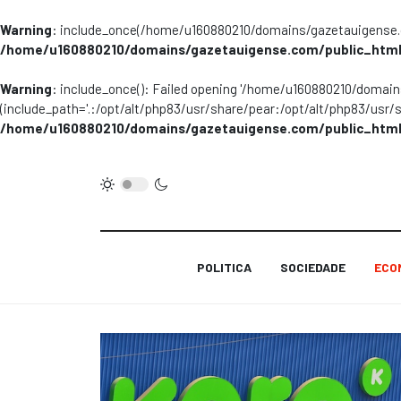
Warning
: include_once(/home/u160880210/domains/gazetauigense.co
/home/u160880210/domains/gazetauigense.com/public_html
Warning
: include_once(): Failed opening '/home/u160880210/domai
(include_path='.:/opt/alt/php83/usr/share/pear:/opt/alt/php83/usr/
/home/u160880210/domains/gazetauigense.com/public_html
POLITICA
SOCIEDADE
ECO