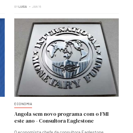
BY
LUISA
JAN 16
ECONOMIA
Angola sem novo programa com o FMI
este ano - Consultora Eaglestone
O economista chefe da consultora Eaglestone