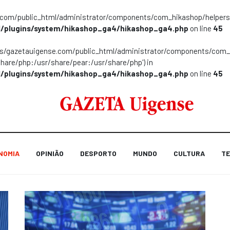
m/public_html/administrator/components/com_hikashop/helpers/helpe
/plugins/system/hikashop_ga4/hikashop_ga4.php
on line
45
ns/gazetauigense.com/public_html/administrator/components/com_hik
share/php:/usr/share/pear:/usr/share/php') in
/plugins/system/hikashop_ga4/hikashop_ga4.php
on line
45
NOMIA
OPINIÃO
DESPORTO
MUNDO
CULTURA
TE