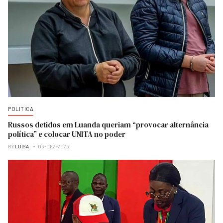
POLITICA
Russos detidos em Luanda queriam “provocar alternância
política” e colocar UNITA no poder
BY
LUISA
03-DEZ-2025