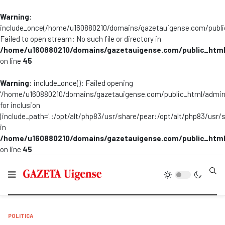
Warning
:
include_once(/home/u160880210/domains/gazetauigense.com/publi
Failed to open stream: No such file or directory in
/home/u160880210/domains/gazetauigense.com/public_html
on line
45
Warning
: include_once(): Failed opening
'/home/u160880210/domains/gazetauigense.com/public_html/admini
for inclusion
(include_path='.:/opt/alt/php83/usr/share/pear:/opt/alt/php83/usr/
in
/home/u160880210/domains/gazetauigense.com/public_html
on line
45
Type
POLITICA