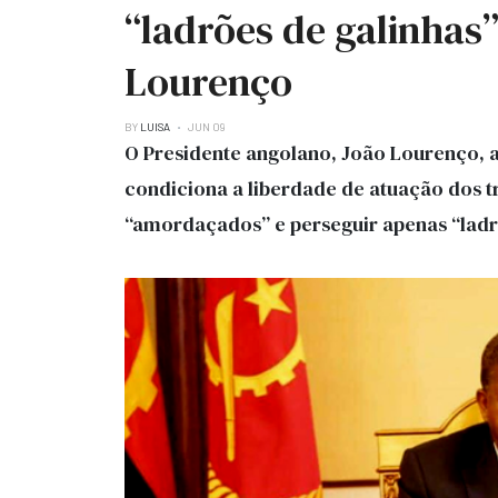
“ladrões de galinhas
Lourenço
BY
LUISA
JUN 09
O Presidente angolano, João Lourenço, a
condiciona a liberdade de atuação dos t
“amordaçados” e perseguir apenas “ladr