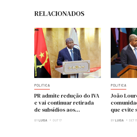
RELACIONADOS
POLITICA
POLITICA
PR admite redução do IVA
João Lour
e vai continuar retirada
comunidad
de subsídios aos
que evite 
combustíveis
que encor
BY
LUISA
OUT 17
BY
LUISA
SET 1
Estado