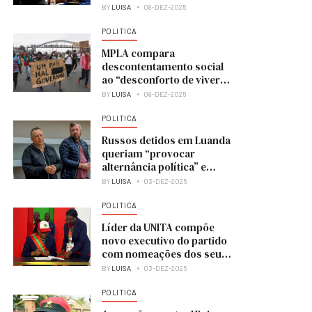
BY
LUISA
08-DEZ-2025
POLITICA
MPLA compara
descontentamento social
ao “desconforto de viver
numa casa em obras”
BY
LUISA
08-DEZ-2025
POLITICA
Russos detidos em Luanda
queriam “provocar
alternância política” e
colocar UNITA no poder
BY
LUISA
03-DEZ-2025
POLITICA
Líder da UNITA compõe
novo executivo do partido
com nomeações dos seus
membros
BY
LUISA
03-DEZ-2025
POLITICA