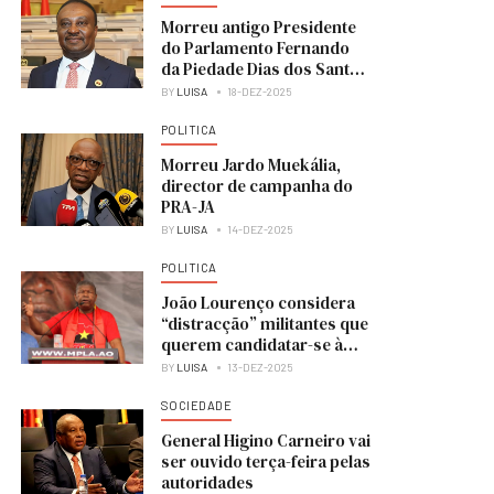
Morreu antigo Presidente
do Parlamento Fernando
da Piedade Dias dos Santos
“Nandó”
BY
LUISA
18-DEZ-2025
POLITICA
Morreu Jardo Muekália,
director de campanha do
PRA-JA
BY
LUISA
14-DEZ-2025
POLITICA
João Lourenço considera
“distracção” militantes que
querem candidatar-se à
liderança do MPLA
BY
LUISA
13-DEZ-2025
SOCIEDADE
General Higino Carneiro vai
ser ouvido terça-feira pelas
autoridades