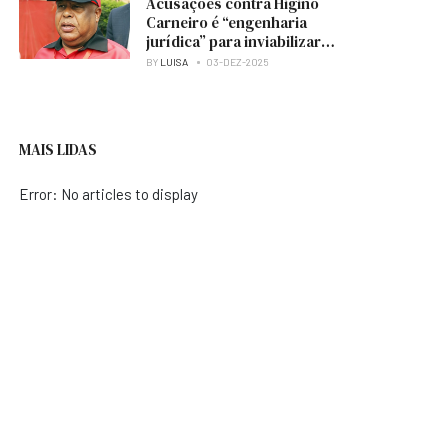
Acusações contra Higino
Carneiro é “engenharia
jurídica” para inviabilizar
candidatura à presidência
BY
LUISA
03-DEZ-2025
do MPLA — analista
MAIS LIDAS
Error: No articles to display