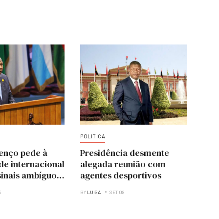
POLITICA
enço pede à
Presidência desmente
e internacional
alegada reunião com
sinais ambíguos
agentes desportivos
ajam golpes de
5
BY
LUISA
SET 08