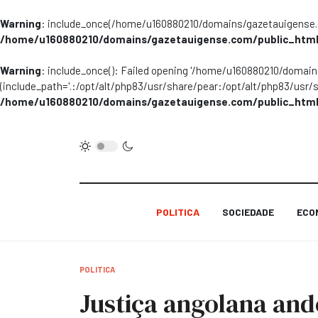
Warning
: include_once(/home/u160880210/domains/gazetauigense.co
/home/u160880210/domains/gazetauigense.com/public_html
Warning
: include_once(): Failed opening '/home/u160880210/domai
(include_path='.:/opt/alt/php83/usr/share/pear:/opt/alt/php83/usr/
/home/u160880210/domains/gazetauigense.com/public_html
POLITICA
SOCIEDADE
ECO
POLITICA
Justiça angolana and