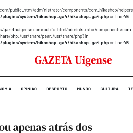
m/public_html/administrator/components/com_hikashop/helpers/helpe
/plugins/system/hikashop_ga4/hikashop_ga4.php
on line
45
ns/gazetauigense.com/public_html/administrator/components/com_hik
share/php:/usr/share/pear:/usr/share/php') in
/plugins/system/hikashop_ga4/hikashop_ga4.php
on line
45
NOMIA
OPINIÃO
DESPORTO
MUNDO
CULTURA
TE
ou apenas atrás dos