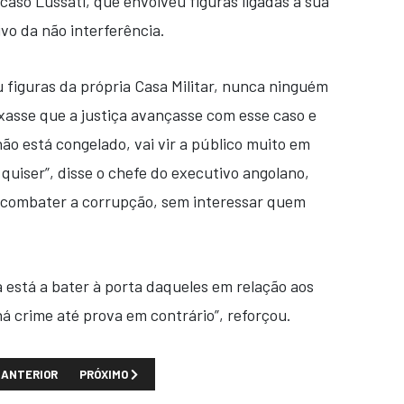
caso Lussati, que envolveu figuras ligadas à sua
ivo da não interferência.
 figuras da própria Casa Militar, nunca ninguém
ixasse que a justiça avançasse com esse caso e
ão está congelado, vai vir a público muito em
 quiser”, disse o chefe do executivo angolano,
e combater a corrupção, sem interessar quem
va está a bater à porta daqueles em relação aos
á crime até prova em contrário”, reforçou.
TIGO ANTERIOR: JOÃO LOURENÇO ATACA ISABEL DOS SANTOS E JUSTIF
PRÓXIMO ARTIGO: PRIMEIRO LOTE DE MATERIAL ELEITORA
ANTERIOR
PRÓXIMO