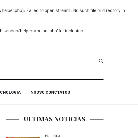
r.php): Failed to open stream: No such file or directory in
ashop/helpers/helper.php' for inclusion
Type 2 or more char
CNOLOGIA
NOSSO CONCTATOS
ULTIMAS NOTICIAS
POLITICA