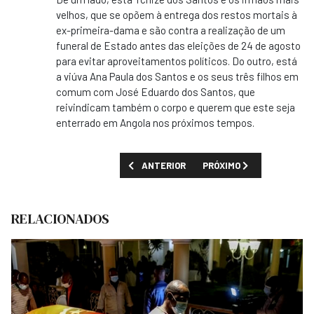
velhos, que se opõem à entrega dos restos mortais à
ex-primeira-dama e são contra a realização de um
funeral de Estado antes das eleições de 24 de agosto
para evitar aproveitamentos políticos. Do outro, está
a viúva Ana Paula dos Santos e os seus três filhos em
comum com José Eduardo dos Santos, que
reivindicam também o corpo e querem que este seja
enterrado em Angola nos próximos tempos.
ARTIGO ANTERIOR: ANGOLANOS QUEREM "V
PRÓXIMO ARTIGO: TRIBUN
ANTERIOR
PRÓXIMO
RELACIONADOS