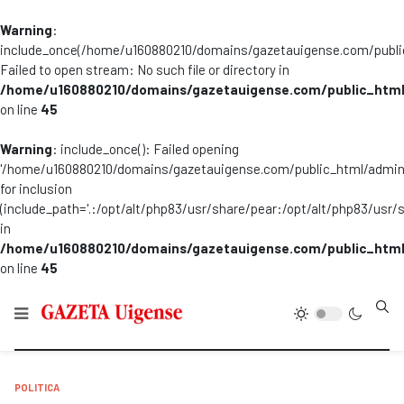
Warning
:
include_once(/home/u160880210/domains/gazetauigense.com/publi
Failed to open stream: No such file or directory in
/home/u160880210/domains/gazetauigense.com/public_html
on line
45
Warning
: include_once(): Failed opening
'/home/u160880210/domains/gazetauigense.com/public_html/admini
for inclusion
(include_path='.:/opt/alt/php83/usr/share/pear:/opt/alt/php83/usr/
in
/home/u160880210/domains/gazetauigense.com/public_html
on line
45
Type
POLITICA