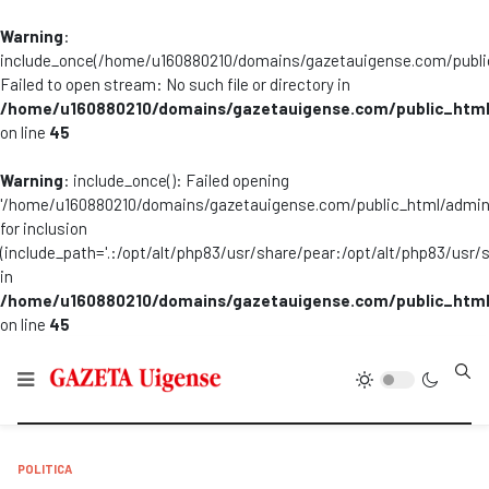
Warning
:
include_once(/home/u160880210/domains/gazetauigense.com/publi
Failed to open stream: No such file or directory in
/home/u160880210/domains/gazetauigense.com/public_html
on line
45
Warning
: include_once(): Failed opening
'/home/u160880210/domains/gazetauigense.com/public_html/admini
for inclusion
(include_path='.:/opt/alt/php83/usr/share/pear:/opt/alt/php83/usr/
in
/home/u160880210/domains/gazetauigense.com/public_html
on line
45
Type
POLITICA