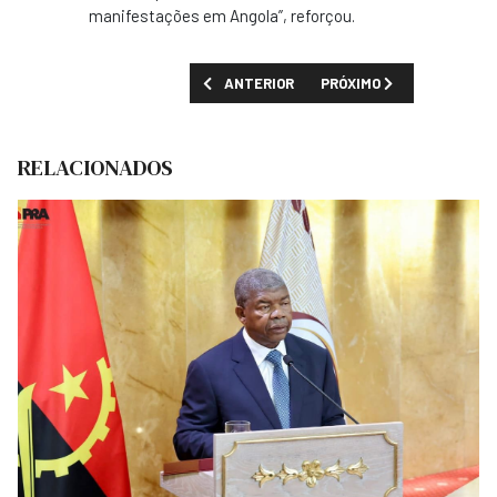
manifestações em Angola”, reforçou.
ARTIGO ANTERIOR: OMUNGA DEFENDE ALTE
PRÓXIMO ARTIGO: SISTEM
ANTERIOR
PRÓXIMO
RELACIONADOS