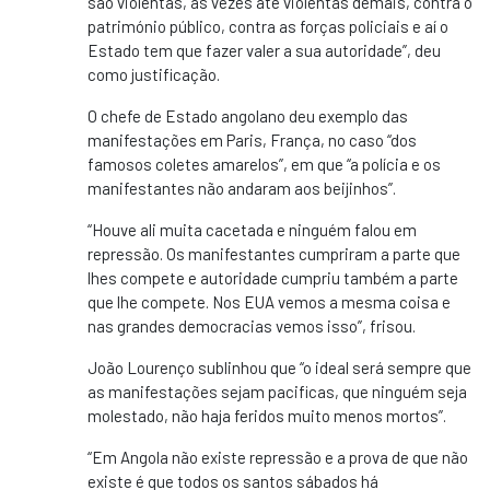
são violentas, às vezes até violentas demais, contra o
património público, contra as forças policiais e aí o
Estado tem que fazer valer a sua autoridade”, deu
como justificação.
O chefe de Estado angolano deu exemplo das
manifestações em Paris, França, no caso “dos
famosos coletes amarelos”, em que “a polícia e os
manifestantes não andaram aos beijinhos”.
“Houve ali muita cacetada e ninguém falou em
repressão. Os manifestantes cumpriram a parte que
lhes compete e autoridade cumpriu também a parte
que lhe compete. Nos EUA vemos a mesma coisa e
nas grandes democracias vemos isso”, frisou.
João Lourenço sublinhou que “o ideal será sempre que
as manifestações sejam pacificas, que ninguém seja
molestado, não haja feridos muito menos mortos”.
“Em Angola não existe repressão e a prova de que não
existe é que todos os santos sábados há