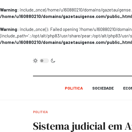
Warning
: include_once(/home/u160880210/domains/gazetauigense.co
/home/u160880210/domains/gazetauigense.com/public_html
Warning
: include_once(): Failed opening '/home/u160880210/domai
(include_path='.:/opt/alt/php83/usr/share/pear:/opt/alt/php83/usr/
/home/u160880210/domains/gazetauigense.com/public_html
POLITICA
SOCIEDADE
ECO
POLITICA
Sistema judicial em 