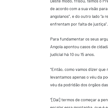
Deste modo, frisou, temos o Pr
de acordo com a sua visão para
angolanos”, e do outro lado “a 
enfrentam por falta de justiça”.
Para fundamentar os seus argum
Angola apontou casos de cidad
judicial há 10 ou 15 anos.
“Então, como vamos dizer que nã
levantamos apenas o véu da pod
véu da podridão dos órgãos das 
“[Daí] termos de começar a pe
escalar essa montanha, que é 