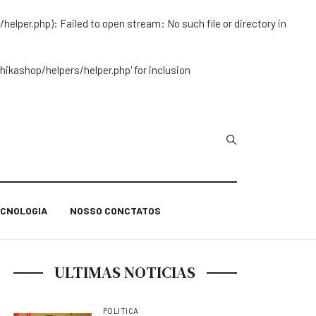
r.php): Failed to open stream: No such file or directory in
ashop/helpers/helper.php' for inclusion
Type 2 or more char
CNOLOGIA
NOSSO CONCTATOS
ULTIMAS NOTICIAS
POLITICA