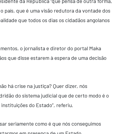
esidente da República “que pensa de outra forma,
 o país, que é uma visão redutora da vontade dos
realidade que todos os dias os cidadãos angolanos
entos, o jornalista e diretor do portal Maka
ãos que disse estarem à espera de uma decisão
o há crise na justiça? Quer dizer, nós
ridão do sistema judicial que de certo modo é o
instituições do Estado”, referiu.
nsar seriamente como é que nós conseguimos
estarmos em presença de um Estado