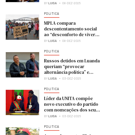
BY
LUISA
08-DEZ-2025
POLITICA
MPLA compara
descontentamento social
ao “desconforto de viver
numa casa em obras”
BY
LUISA
08-DEZ-2025
POLITICA
Russos detidos em Luanda
queriam “provocar
alternância política” e
colocar UNITA no poder
BY
LUISA
03-DEZ-2025
POLITICA
Líder da UNITA compõe
novo executivo do partido
com nomeações dos seus
membros
BY
LUISA
03-DEZ-2025
POLITICA