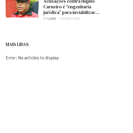
Acusações contra Higino
Carneiro é “engenharia
jurídica” para inviabilizar
candidatura à presidência
BY
LUISA
03-DEZ-2025
do MPLA — analista
MAIS LIDAS
Error: No articles to display