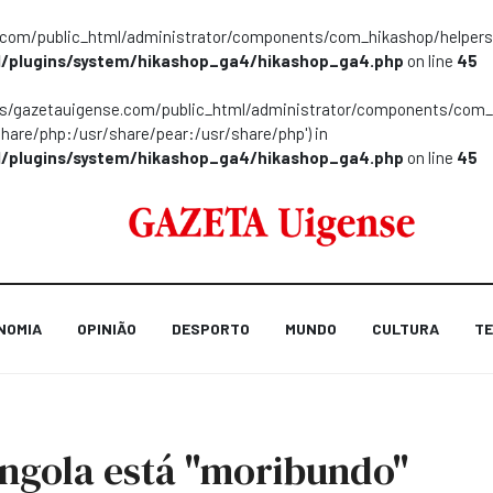
m/public_html/administrator/components/com_hikashop/helpers/helpe
/plugins/system/hikashop_ga4/hikashop_ga4.php
on line
45
ns/gazetauigense.com/public_html/administrator/components/com_hik
share/php:/usr/share/pear:/usr/share/php') in
/plugins/system/hikashop_ga4/hikashop_ga4.php
on line
45
NOMIA
OPINIÃO
DESPORTO
MUNDO
CULTURA
TE
Angola está "moribundo"