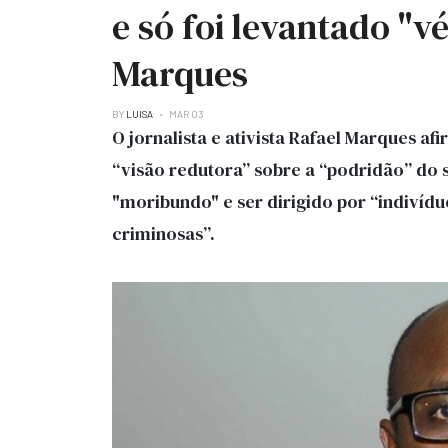
e só foi levantado "v
Marques
BY
LUISA
MAR 03
O jornalista e ativista Rafael Marques a
“visão redutora” sobre a “podridão” do si
"moribundo" e ser dirigido por “indivíd
criminosas”.