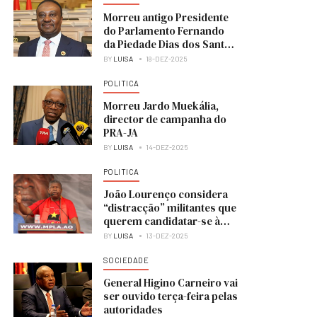
Morreu antigo Presidente
do Parlamento Fernando
da Piedade Dias dos Santos
“Nandó”
BY
LUISA
18-DEZ-2025
POLITICA
Morreu Jardo Muekália,
director de campanha do
PRA-JA
BY
LUISA
14-DEZ-2025
POLITICA
João Lourenço considera
“distracção” militantes que
querem candidatar-se à
liderança do MPLA
BY
LUISA
13-DEZ-2025
SOCIEDADE
General Higino Carneiro vai
ser ouvido terça-feira pelas
autoridades