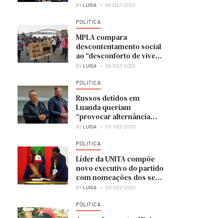
BY
LUISA
08-DEZ-2025
POLITICA
MPLA compara
descontentamento social
ao “desconforto de viver
numa casa em obras”
BY
LUISA
08-DEZ-2025
POLITICA
Russos detidos em
Luanda queriam
“provocar alternância
política” e colocar UNITA
BY
LUISA
03-DEZ-2025
no poder
POLITICA
Líder da UNITA compõe
novo executivo do partido
com nomeações dos seus
membros
BY
LUISA
03-DEZ-2025
POLITICA