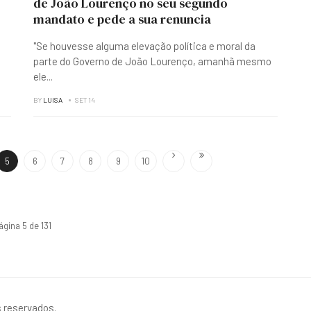
de João Lourenço no seu segundo
mandato e pede a sua renuncia
"Se houvesse alguma elevação política e moral da
.
parte do Governo de João Lourenço, amanhã mesmo
ele
...
BY
LUISA
SET 14
5
6
7
8
9
10
ágina 5 de 131
s reservados.