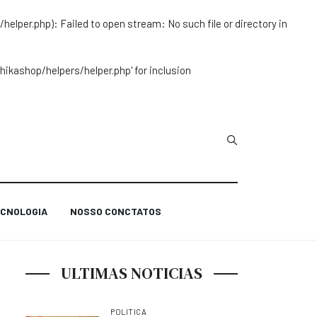
r.php): Failed to open stream: No such file or directory in
ashop/helpers/helper.php' for inclusion
Type 2 or more char
CNOLOGIA
NOSSO CONCTATOS
ULTIMAS NOTICIAS
POLITICA