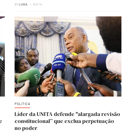
BY
LUISA
OUT 14
POLITICA
Líder da UNITA defende "alargada revisão
e
constitucional” que exclua perpetuação
no poder