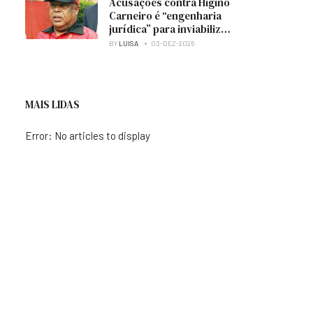
Acusações contra Higino
Carneiro é “engenharia
jurídica” para inviabilizar
candidatura à presidência
BY
LUISA
03-DEZ-2025
do MPLA — analista
MAIS LIDAS
Error: No articles to display