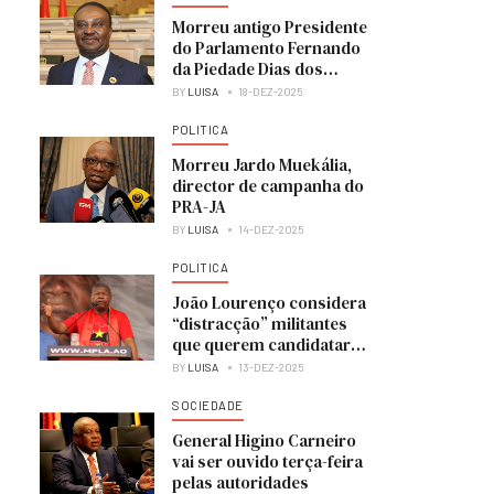
Morreu antigo Presidente
do Parlamento Fernando
da Piedade Dias dos
Santos “Nandó”
BY
LUISA
18-DEZ-2025
POLITICA
Morreu Jardo Muekália,
director de campanha do
PRA-JA
BY
LUISA
14-DEZ-2025
POLITICA
João Lourenço considera
“distracção” militantes
que querem candidatar-
se à liderança do MPLA
BY
LUISA
13-DEZ-2025
SOCIEDADE
General Higino Carneiro
vai ser ouvido terça-feira
pelas autoridades