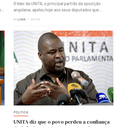
O líder da UNITA, o principal partido da oposição
o
...
angolana, apelou hoje aos seus deputados que
...
BY
LUISA
OUT 05
POLITICA
UNITA diz que o povo perdeu a confiança