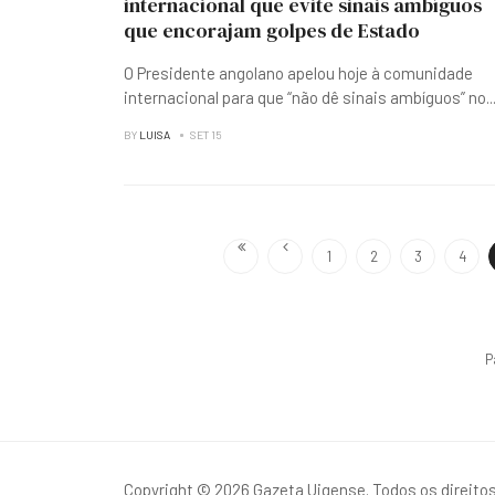
internacional que evite sinais ambíguos
que encorajam golpes de Estado
O Presidente angolano apelou hoje à comunidade
internacional para que “não dê sinais ambíguos” no
..
BY
LUISA
SET 15
1
2
3
4
P
Copyright © 2026 Gazeta Uigense. Todos os direito