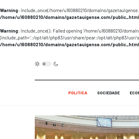
Warning
: include_once(/home/u160880210/domains/gazetauigense.co
/home/u160880210/domains/gazetauigense.com/public_html
Warning
: include_once(): Failed opening '/home/u160880210/domai
(include_path='.:/opt/alt/php83/usr/share/pear:/opt/alt/php83/usr/
/home/u160880210/domains/gazetauigense.com/public_html
POLITICA
SOCIEDADE
ECO