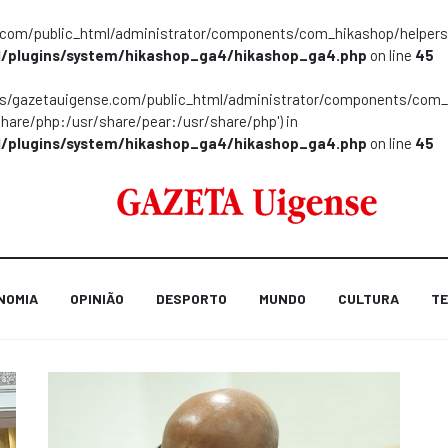
m/public_html/administrator/components/com_hikashop/helpers/helpe
/plugins/system/hikashop_ga4/hikashop_ga4.php
on line
45
ns/gazetauigense.com/public_html/administrator/components/com_hik
share/php:/usr/share/pear:/usr/share/php') in
/plugins/system/hikashop_ga4/hikashop_ga4.php
on line
45
NOMIA
OPINIÃO
DESPORTO
MUNDO
CULTURA
TE