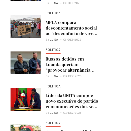
BY
LUISA
08-DEZ-2025
POLITICA
MPLA compara
descontentamento social
ao “desconforto de viver
numa casa em obras”
BY
LUISA
08-DEZ-2025
POLITICA
Russos detidos em
Luanda queriam
“provocar alternância
política” e colocar UNITA
BY
LUISA
03-DEZ-2025
no poder
POLITICA
Líder da UNITA compõe
novo executivo do partido
com nomeações dos seus
membros
BY
LUISA
03-DEZ-2025
POLITICA