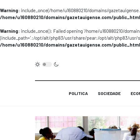
Warning
: include_once(/home/u160880210/domains/gazetauigense.co
/home/u160880210/domains/gazetauigense.com/public_html
Warning
: include_once(): Failed opening '/home/u160880210/domai
(include_path='.:/opt/alt/php83/usr/share/pear:/opt/alt/php83/usr/
/home/u160880210/domains/gazetauigense.com/public_html
POLITICA
SOCIEDADE
ECO