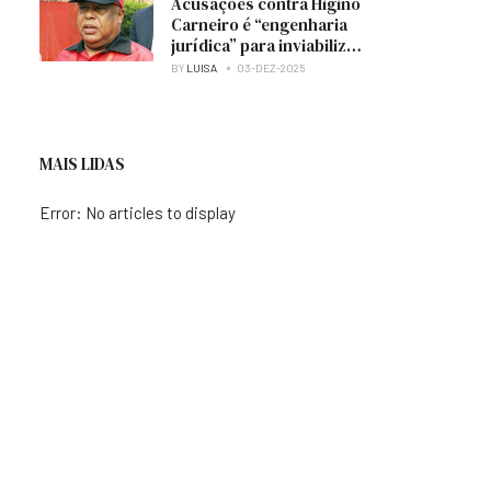
Acusações contra Higino
Carneiro é “engenharia
jurídica” para inviabilizar
candidatura à presidência
BY
LUISA
03-DEZ-2025
do MPLA — analista
MAIS LIDAS
Error: No articles to display