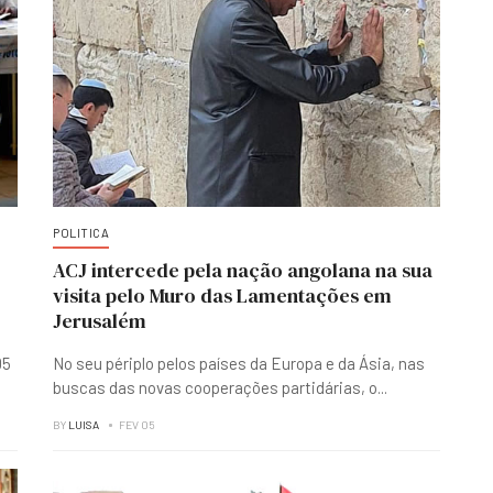
POLITICA
ACJ intercede pela nação angolana na sua
visita pelo Muro das Lamentações em
Jerusalém
05
No seu périplo pelos países da Europa e da Ásia, nas
buscas das novas cooperações partidárias, o
...
BY
LUISA
FEV 05