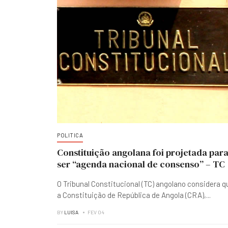
POLITICA
Constituição angolana foi projetada par
ser “agenda nacional de consenso” – TC
O Tribunal Constitucional (TC) angolano considera q
a Constituição de República de Angola (CRA),
...
BY
LUISA
FEV 04