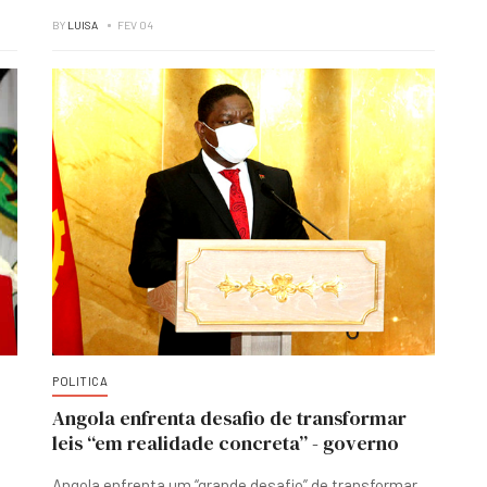
BY
LUISA
FEV 04
POLITICA
Angola enfrenta desafio de transformar
leis “em realidade concreta” - governo
Angola enfrenta um “grande desafio” de transformar