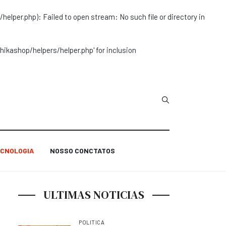
r.php): Failed to open stream: No such file or directory in
ashop/helpers/helper.php' for inclusion
Type 2 or more char
CNOLOGIA
NOSSO CONCTATOS
ULTIMAS NOTICIAS
POLITICA