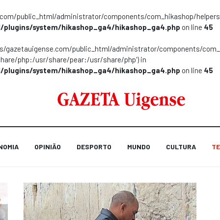
m/public_html/administrator/components/com_hikashop/helpers/helpe
/plugins/system/hikashop_ga4/hikashop_ga4.php
on line
45
ns/gazetauigense.com/public_html/administrator/components/com_hik
share/php:/usr/share/pear:/usr/share/php') in
/plugins/system/hikashop_ga4/hikashop_ga4.php
on line
45
NOMIA
OPINIÃO
DESPORTO
MUNDO
CULTURA
TE