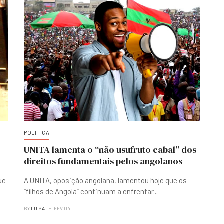
POLITICA
a
UNITA lamenta o “não usufruto cabal” dos
direitos fundamentais pelos angolanos
ue
A UNITA, oposição angolana, lamentou hoje que os
“filhos de Angola” continuam a enfrentar
...
BY
LUISA
FEV 04