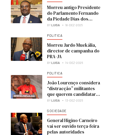
Morreu antigo Presidente
do Parlamento Fernando
da Piedade Dias dos
Santos “Nandó”
BY
LUISA
18-DEZ-2025
POLITICA
Morreu Jardo Muekália,
director de campanha do
PRA-JA
BY
LUISA
14-DEZ-2025
POLITICA
João Lourenço considera
“distracção” militantes
que querem candidatar-
se à liderança do MPLA
BY
LUISA
13-DEZ-2025
SOCIEDADE
General Higino Carneiro
vai ser ouvido terça-feira
pelas autoridades