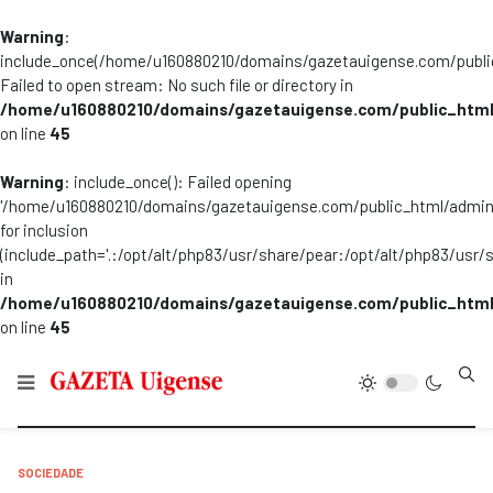
Warning
:
include_once(/home/u160880210/domains/gazetauigense.com/publi
Failed to open stream: No such file or directory in
/home/u160880210/domains/gazetauigense.com/public_html
on line
45
Warning
: include_once(): Failed opening
'/home/u160880210/domains/gazetauigense.com/public_html/admini
for inclusion
(include_path='.:/opt/alt/php83/usr/share/pear:/opt/alt/php83/usr/
in
/home/u160880210/domains/gazetauigense.com/public_html
on line
45
Type
SOCIEDADE