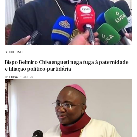
SOCIEDADE
Bispo Belmiro Chissengueti nega fuga à paternidade
e filiação político-partidária
BY
LUISA
AGO 29