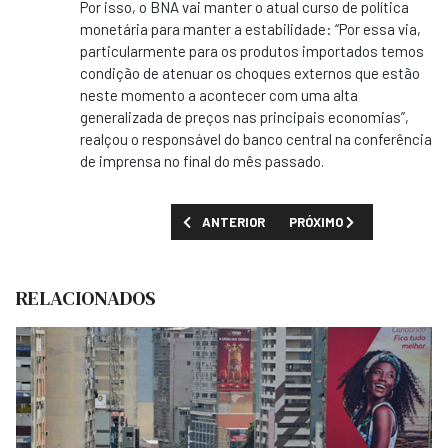
Por isso, o BNA vai manter o atual curso de política
monetária para manter a estabilidade: “Por essa via,
particularmente para os produtos importados temos
condição de atenuar os choques externos que estão
neste momento a acontecer com uma alta
generalizada de preços nas principais economias”,
realçou o responsável do banco central na conferência
de imprensa no final do mês passado.
ARTIGO ANTERIOR: AINDA NÃO HÁ CONDIÇ
PRÓXIMO ARTIGO: GOVERN
ANTERIOR
PRÓXIMO
RELACIONADOS