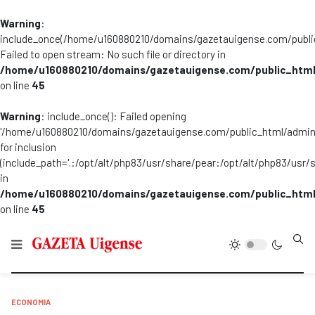
Warning
:
include_once(/home/u160880210/domains/gazetauigense.com/publi
Failed to open stream: No such file or directory in
/home/u160880210/domains/gazetauigense.com/public_html
on line
45
Warning
: include_once(): Failed opening
'/home/u160880210/domains/gazetauigense.com/public_html/admini
for inclusion
(include_path='.:/opt/alt/php83/usr/share/pear:/opt/alt/php83/usr/
in
/home/u160880210/domains/gazetauigense.com/public_html
on line
45
Type
ECONOMIA