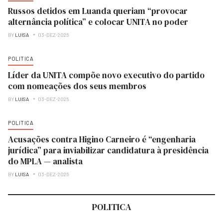
Russos detidos em Luanda queriam “provocar
alternância política” e colocar UNITA no poder
BY
LUISA
03-DEZ-2025
POLITICA
Líder da UNITA compõe novo executivo do partido
com nomeações dos seus membros
BY
LUISA
03-DEZ-2025
POLITICA
Acusações contra Higino Carneiro é “engenharia
jurídica” para inviabilizar candidatura à presidência
do MPLA — analista
BY
LUISA
03-DEZ-2025
POLITICA