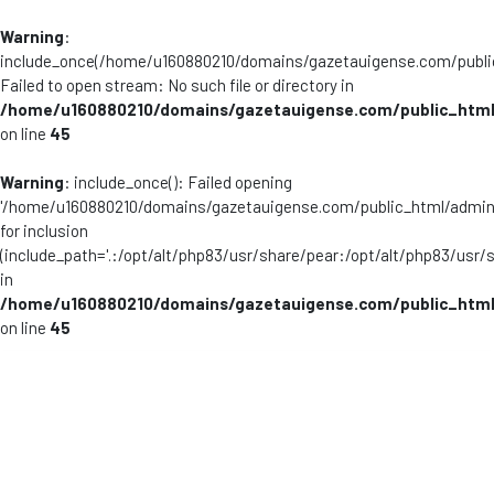
Warning
:
include_once(/home/u160880210/domains/gazetauigense.com/publi
Failed to open stream: No such file or directory in
/home/u160880210/domains/gazetauigense.com/public_html
on line
45
Warning
: include_once(): Failed opening
'/home/u160880210/domains/gazetauigense.com/public_html/admini
for inclusion
(include_path='.:/opt/alt/php83/usr/share/pear:/opt/alt/php83/usr/
in
/home/u160880210/domains/gazetauigense.com/public_html
on line
45