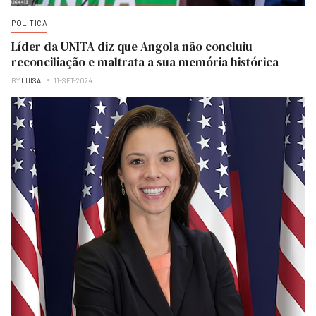
POLITICA
Líder da UNITA diz que Angola não concluiu
reconciliação e maltrata a sua memória histórica
BY
LUISA
11-SET-2024