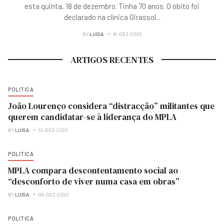
esta quinta, 18 de dezembro. Tinha 70 anos. O óbito foi
declarado na clínica Girassol
...
BY
LUISA
18-DEZ-2025
ARTIGOS RECENTES
POLITICA
João Lourenço considera “distracção” militantes que
querem candidatar-se à liderança do MPLA
BY
LUISA
13-DEZ-2025
POLITICA
MPLA compara descontentamento social ao
“desconforto de viver numa casa em obras”
BY
LUISA
08-DEZ-2025
POLITICA