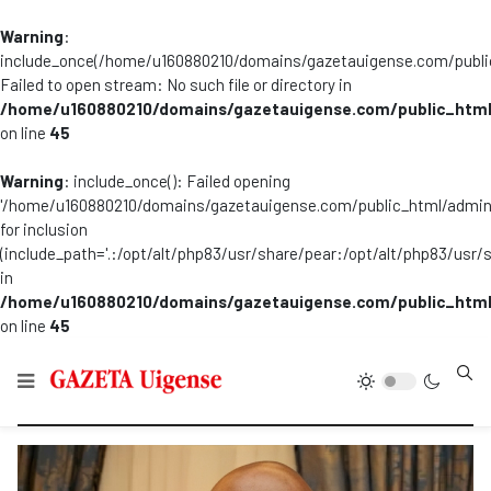
Warning
:
include_once(/home/u160880210/domains/gazetauigense.com/publi
Failed to open stream: No such file or directory in
/home/u160880210/domains/gazetauigense.com/public_html
on line
45
Warning
: include_once(): Failed opening
'/home/u160880210/domains/gazetauigense.com/public_html/admini
for inclusion
(include_path='.:/opt/alt/php83/usr/share/pear:/opt/alt/php83/usr/
in
/home/u160880210/domains/gazetauigense.com/public_html
on line
45
Type