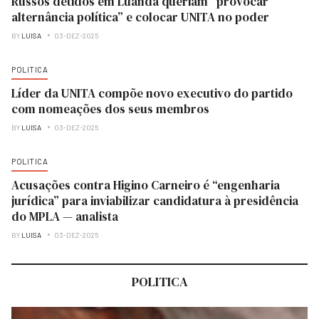
Russos detidos em Luanda queriam “provocar
alternância política” e colocar UNITA no poder
BY
LUISA
03-DEZ-2025
POLITICA
Líder da UNITA compõe novo executivo do partido
com nomeações dos seus membros
BY
LUISA
03-DEZ-2025
POLITICA
Acusações contra Higino Carneiro é “engenharia
jurídica” para inviabilizar candidatura à presidência
do MPLA — analista
BY
LUISA
03-DEZ-2025
POLITICA