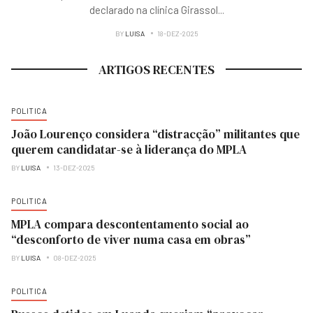
declarado na clínica Girassol
...
BY
LUISA
18-DEZ-2025
ARTIGOS RECENTES
POLITICA
João Lourenço considera “distracção” militantes que
querem candidatar-se à liderança do MPLA
BY
LUISA
13-DEZ-2025
POLITICA
MPLA compara descontentamento social ao
“desconforto de viver numa casa em obras”
BY
LUISA
08-DEZ-2025
POLITICA