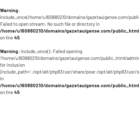
Warning
:
include_once(/home/u160880210/domains/gazetauigense.com/publi
Failed to open stream: No such file or directory in
/home/u160880210/domains/gazetauigense.com/public_html
on line
45
Warning
: include_once(): Failed opening
'/home/u160880210/domains/gazetauigense.com/public_html/admini
for inclusion
(include_path='.:/opt/alt/php83/usr/share/pear:/opt/alt/php83/usr/
in
/home/u160880210/domains/gazetauigense.com/public_html
on line
45