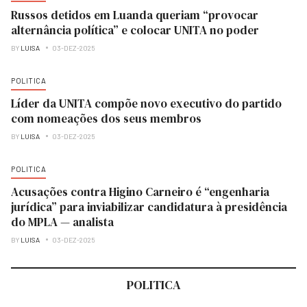
Russos detidos em Luanda queriam “provocar
alternância política” e colocar UNITA no poder
BY
LUISA
03-DEZ-2025
POLITICA
Líder da UNITA compõe novo executivo do partido
com nomeações dos seus membros
BY
LUISA
03-DEZ-2025
POLITICA
Acusações contra Higino Carneiro é “engenharia
jurídica” para inviabilizar candidatura à presidência
do MPLA — analista
BY
LUISA
03-DEZ-2025
POLITICA