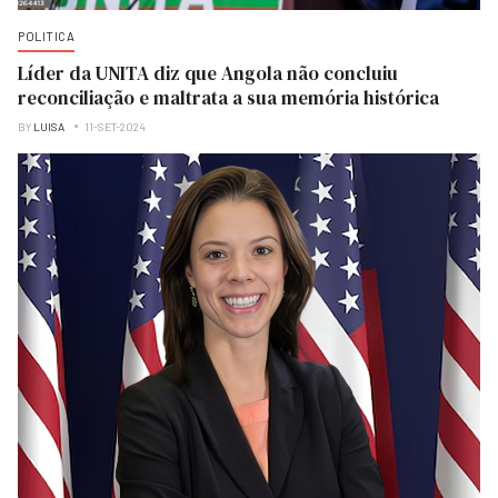
POLITICA
Líder da UNITA diz que Angola não concluiu
reconciliação e maltrata a sua memória histórica
BY
LUISA
11-SET-2024