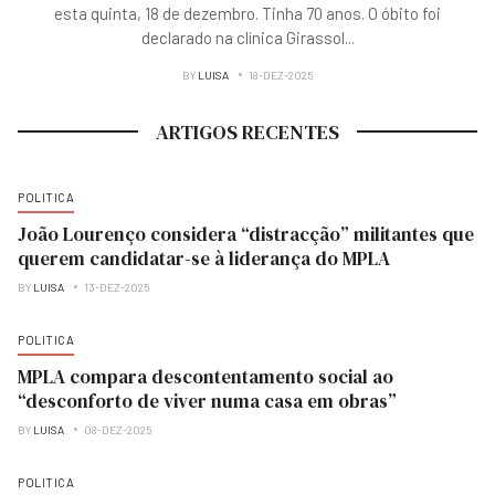
esta quinta, 18 de dezembro. Tinha 70 anos. O óbito foi
declarado na clínica Girassol
...
BY
LUISA
18-DEZ-2025
ARTIGOS RECENTES
POLITICA
João Lourenço considera “distracção” militantes que
querem candidatar-se à liderança do MPLA
BY
LUISA
13-DEZ-2025
POLITICA
MPLA compara descontentamento social ao
“desconforto de viver numa casa em obras”
BY
LUISA
08-DEZ-2025
POLITICA