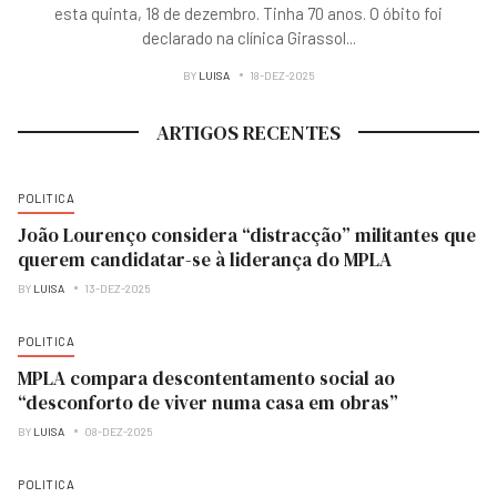
esta quinta, 18 de dezembro. Tinha 70 anos. O óbito foi
declarado na clínica Girassol
...
BY
LUISA
18-DEZ-2025
ARTIGOS RECENTES
POLITICA
João Lourenço considera “distracção” militantes que
querem candidatar-se à liderança do MPLA
BY
LUISA
13-DEZ-2025
POLITICA
MPLA compara descontentamento social ao
“desconforto de viver numa casa em obras”
BY
LUISA
08-DEZ-2025
POLITICA