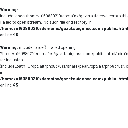
Warning
:
include_once(/home/u160880210/domains/gazetauigense.com/publi
Failed to open stream: No such file or directory in
/home/u160880210/domains/gazetauigense.com/public_html
on line
45
Warning
: include_once(): Failed opening
'/home/u160880210/domains/gazetauigense.com/public_html/admini
for inclusion
(include_path='.:/opt/alt/php83/usr/share/pear:/opt/alt/php83/usr/
in
/home/u160880210/domains/gazetauigense.com/public_html
on line
45