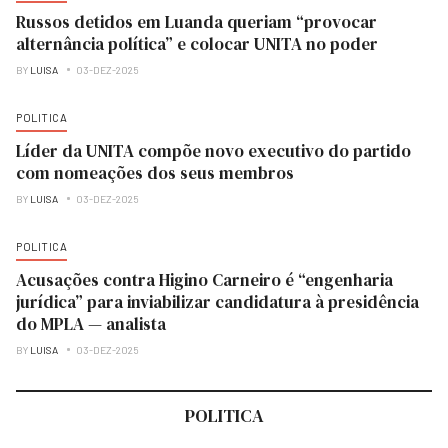
Russos detidos em Luanda queriam “provocar
alternância política” e colocar UNITA no poder
BY
LUISA
03-DEZ-2025
POLITICA
Líder da UNITA compõe novo executivo do partido
com nomeações dos seus membros
BY
LUISA
03-DEZ-2025
POLITICA
Acusações contra Higino Carneiro é “engenharia
jurídica” para inviabilizar candidatura à presidência
do MPLA — analista
BY
LUISA
03-DEZ-2025
POLITICA