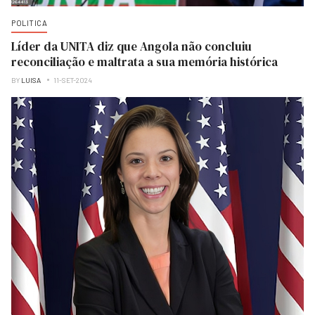
POLITICA
Líder da UNITA diz que Angola não concluiu
reconciliação e maltrata a sua memória histórica
BY
LUISA
11-SET-2024