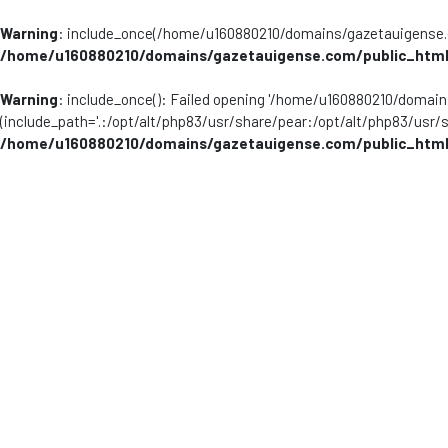
Warning
: include_once(/home/u160880210/domains/gazetauigense.co
/home/u160880210/domains/gazetauigense.com/public_html
Warning
: include_once(): Failed opening '/home/u160880210/domai
(include_path='.:/opt/alt/php83/usr/share/pear:/opt/alt/php83/usr/
/home/u160880210/domains/gazetauigense.com/public_html