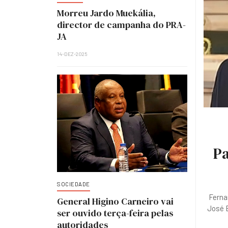
Morreu Jardo Muekália,
director de campanha do PRA-
JA
14-DEZ-2025
Pa
SOCIEDADE
Ferna
General Higino Carneiro vai
José E
ser ouvido terça-feira pelas
autoridades