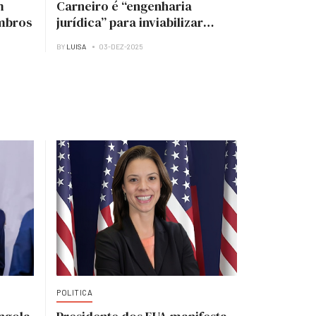
m
Carneiro é “engenharia
mbros
jurídica” para inviabilizar
candidatura à presidência do
BY
LUISA
03-DEZ-2025
MPLA — analista
POLITICA