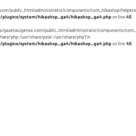
m/public_html/administrator/components/com_hikashop/helpers/helpe
/plugins/system/hikashop_ga4/hikashop_ga4.php
on line
45
ns/gazetauigense.com/public_html/administrator/components/com_hik
share/php:/usr/share/pear:/usr/share/php') in
/plugins/system/hikashop_ga4/hikashop_ga4.php
on line
45