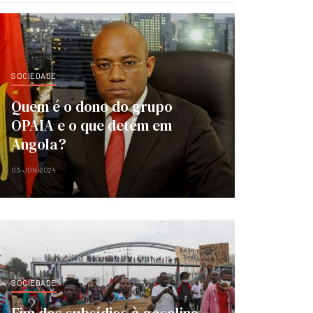
SOCIEDADE
Quem é o dono do grupo
OPAIA e o que detém em
Angola?
03-JUN-2024
SOCIEDADE