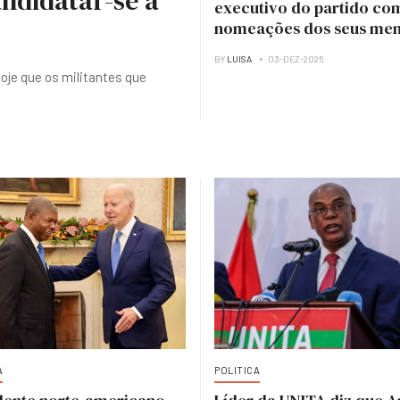
ndidatar-se à
executivo do partido co
nomeações dos seus me
BY
LUISA
03-DEZ-2025
hoje que os militantes que
A
POLITICA