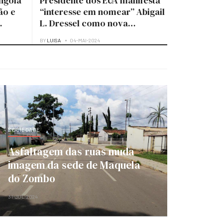
ngola
Presidente dos EUA manifesta
ão e
“interesse em nomear” Abigail
L. Dressel como nova
embaixadora para Angola
BY
LUISA
04-MAI-2024
SOCIEDADE
Asfaltagem das ruas muda
imagem da sede de Maquela
do Zombo
31-JUL-2024