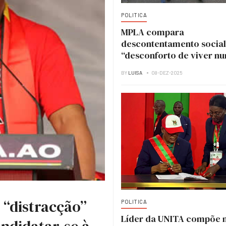
POLITICA
MPLA compara
descontentamento social
“desconforto de viver n
casa em obras”
BY
LUISA
08-DEZ-2025
 “distracção”
POLITICA
Líder da UNITA compõe 