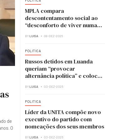
POLITICA
MPLA compara
descontentamento social ao
“desconforto de viver numa
casa em obras”
BY
LUISA
08-DEZ-2025
POLITICA
Russos detidos em Luanda
queriam “provocar
alternância política” e colocar
UNITA no poder
BY
LUISA
03-DEZ-2025
ias
POLITICA
Líder da UNITA compõe novo
executivo do partido com
ado de
nomeações dos seus membros
anos. O
BY
LUISA
03-DEZ-2025