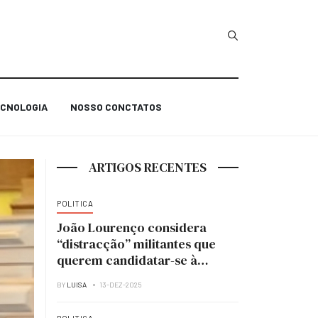
Type 2 or more char
CNOLOGIA
NOSSO CONCTATOS
ARTIGOS RECENTES
POLITICA
João Lourenço considera
“distracção” militantes que
querem candidatar-se à
liderança do MPLA
BY
LUISA
13-DEZ-2025