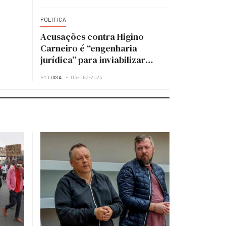
POLITICA
Acusações contra Higino
Carneiro é “engenharia
jurídica” para inviabilizar
candidatura à presidência do
BY
LUISA
03-DEZ-2025
MPLA — analista