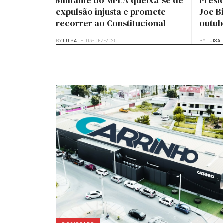
Militante do MPLA queixa-se de
Presi
expulsão injusta e promete
Joe B
recorrer ao Constitucional
outub
BY
LUISA
03-DEZ-2025
BY
LUISA