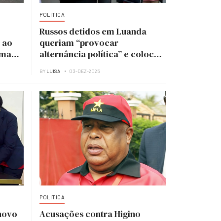
POLITICA
Russos detidos em Luanda
 ao
queriam “provocar
uma
alternância política” e colocar
UNITA no poder
BY
LUISA
03-DEZ-2025
POLITICA
novo
Acusações contra Higino