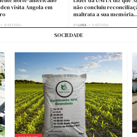
dente norte-americano
Líder da UNITA diz que A
iden visita Angola em
não concluiu reconciliaç
ro
maltrata a sua memória
histórica
13-SET-2024
BY
LUISA
11-SET-2024
SOCIEDADE