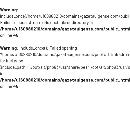
Warning
:
include_once(/home/u160880210/domains/gazetauigense.com/publi
Failed to open stream: No such file or directory in
/home/u160880210/domains/gazetauigense.com/public_html
on line
45
Warning
: include_once(): Failed opening
'/home/u160880210/domains/gazetauigense.com/public_html/admini
for inclusion
(include_path='.:/opt/alt/php83/usr/share/pear:/opt/alt/php83/usr/
in
/home/u160880210/domains/gazetauigense.com/public_html
on line
45