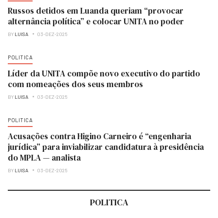
Russos detidos em Luanda queriam “provocar
alternância política” e colocar UNITA no poder
BY
LUISA
03-DEZ-2025
POLITICA
Líder da UNITA compõe novo executivo do partido
com nomeações dos seus membros
BY
LUISA
03-DEZ-2025
POLITICA
Acusações contra Higino Carneiro é “engenharia
jurídica” para inviabilizar candidatura à presidência
do MPLA — analista
BY
LUISA
03-DEZ-2025
POLITICA