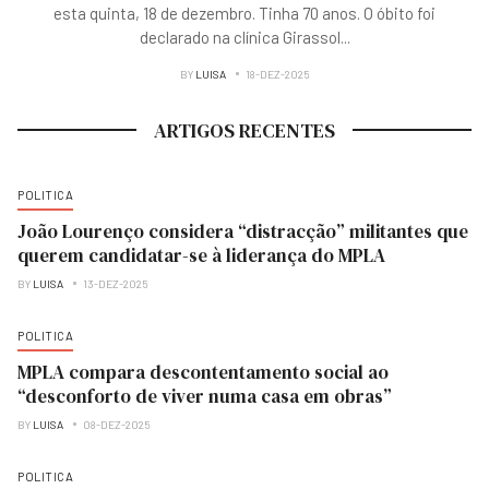
esta quinta, 18 de dezembro. Tinha 70 anos. O óbito foi
declarado na clínica Girassol
...
BY
LUISA
18-DEZ-2025
ARTIGOS RECENTES
POLITICA
João Lourenço considera “distracção” militantes que
querem candidatar-se à liderança do MPLA
BY
LUISA
13-DEZ-2025
POLITICA
MPLA compara descontentamento social ao
“desconforto de viver numa casa em obras”
BY
LUISA
08-DEZ-2025
POLITICA