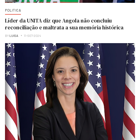
POLITICA
Líder da UNITA diz que Angola não concluiu
reconciliação e maltrata a sua memória histórica
BY
LUISA
11-SET-2024