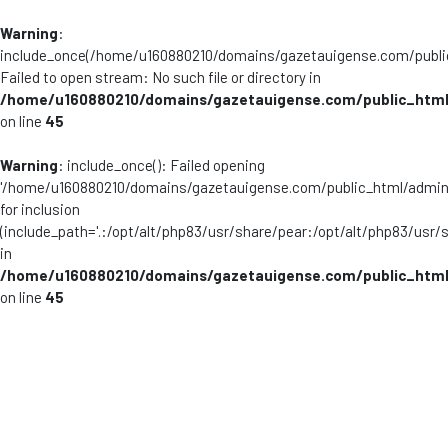
Warning
:
include_once(/home/u160880210/domains/gazetauigense.com/publi
Failed to open stream: No such file or directory in
/home/u160880210/domains/gazetauigense.com/public_html
on line
45
Warning
: include_once(): Failed opening
'/home/u160880210/domains/gazetauigense.com/public_html/admini
for inclusion
(include_path='.:/opt/alt/php83/usr/share/pear:/opt/alt/php83/usr/
in
/home/u160880210/domains/gazetauigense.com/public_html
on line
45