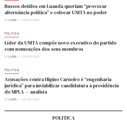
Russos detidos em Luanda queriam “provocar
alternância política” e colocar UNITA no poder
BY
LUISA
03-DEZ-2025
POLITICA
Líder da UNITA compõe novo executivo do partido
com nomeações dos seus membros
BY
LUISA
03-DEZ-2025
POLITICA
Acusações contra Higino Carneiro é “engenharia
jurídica” para inviabilizar candidatura à presidência
do MPLA — analista
BY
LUISA
03-DEZ-2025
POLITICA