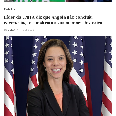
POLITICA
Líder da UNITA diz que Angola não concluiu
reconciliação e maltrata a sua memória histórica
BY
LUISA
11-SET-2024