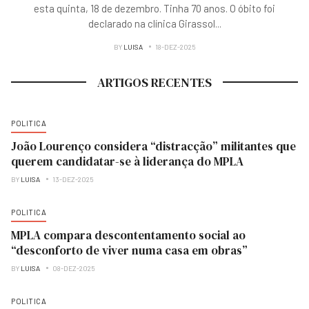
esta quinta, 18 de dezembro. Tinha 70 anos. O óbito foi
declarado na clínica Girassol
...
BY
LUISA
18-DEZ-2025
ARTIGOS RECENTES
POLITICA
João Lourenço considera “distracção” militantes que
querem candidatar-se à liderança do MPLA
BY
LUISA
13-DEZ-2025
POLITICA
MPLA compara descontentamento social ao
“desconforto de viver numa casa em obras”
BY
LUISA
08-DEZ-2025
POLITICA