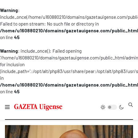
Warning
:
include_once(/home/u160880210/domains/gazetauigense.com/publi
Failed to open stream: No such file or directory in
/home/u160880210/domains/gazetauigense.com/public_html
on line
45
Warning
: include_once(): Failed opening
'/home/u160880210/domains/gazetauigense.com/public_html/admini
for inclusion
(include_path='.:/opt/alt/php83/usr/share/pear:/opt/alt/php83/usr/
in
/home/u160880210/domains/gazetauigense.com/public_html
on line
45
Type