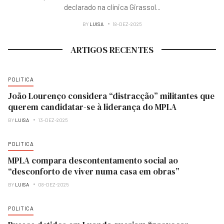
declarado na clínica Girassol
...
BY
LUISA
18-DEZ-2025
ARTIGOS RECENTES
POLITICA
João Lourenço considera “distracção” militantes que
querem candidatar-se à liderança do MPLA
BY
LUISA
13-DEZ-2025
POLITICA
MPLA compara descontentamento social ao
“desconforto de viver numa casa em obras”
BY
LUISA
08-DEZ-2025
POLITICA