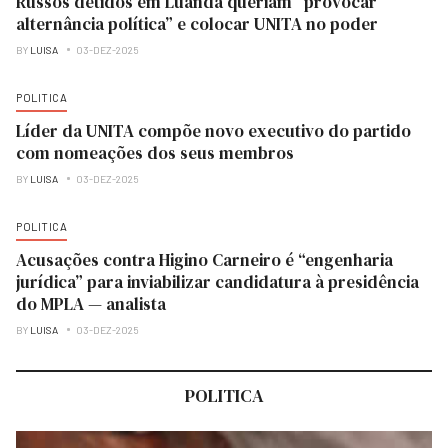
Russos detidos em Luanda queriam “provocar
alternância política” e colocar UNITA no poder
BY
LUISA
03-DEZ-2025
POLITICA
Líder da UNITA compõe novo executivo do partido
com nomeações dos seus membros
BY
LUISA
03-DEZ-2025
POLITICA
Acusações contra Higino Carneiro é “engenharia
jurídica” para inviabilizar candidatura à presidência
do MPLA — analista
BY
LUISA
03-DEZ-2025
POLITICA