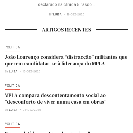
declarado na clínica Girassol
...
BY
LUISA
18-DEZ-2025
ARTIGOS RECENTES
POLITICA
João Lourenço considera “distracção” militantes que
querem candidatar-se à liderança do MPLA
BY
LUISA
13-DEZ-2025
POLITICA
MPLA compara descontentamento social ao
“desconforto de viver numa casa em obras”
BY
LUISA
08-DEZ-2025
POLITICA