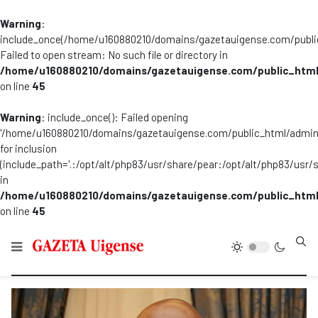
Warning
:
include_once(/home/u160880210/domains/gazetauigense.com/publi
Failed to open stream: No such file or directory in
/home/u160880210/domains/gazetauigense.com/public_html
on line
45
Warning
: include_once(): Failed opening
'/home/u160880210/domains/gazetauigense.com/public_html/admini
for inclusion
(include_path='.:/opt/alt/php83/usr/share/pear:/opt/alt/php83/usr/
in
/home/u160880210/domains/gazetauigense.com/public_html
on line
45
Type