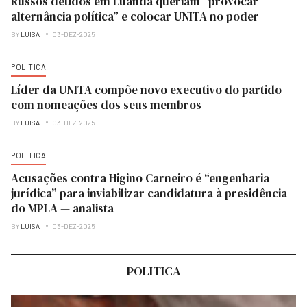
Russos detidos em Luanda queriam “provocar
alternância política” e colocar UNITA no poder
BY
LUISA
03-DEZ-2025
POLITICA
Líder da UNITA compõe novo executivo do partido
com nomeações dos seus membros
BY
LUISA
03-DEZ-2025
POLITICA
Acusações contra Higino Carneiro é “engenharia
jurídica” para inviabilizar candidatura à presidência
do MPLA — analista
BY
LUISA
03-DEZ-2025
POLITICA