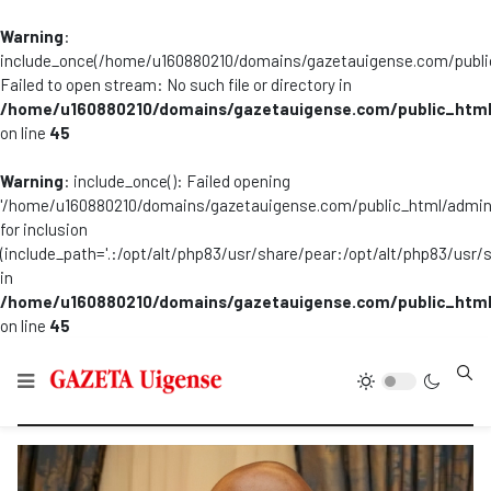
Warning
:
include_once(/home/u160880210/domains/gazetauigense.com/publi
Failed to open stream: No such file or directory in
/home/u160880210/domains/gazetauigense.com/public_html
on line
45
Warning
: include_once(): Failed opening
'/home/u160880210/domains/gazetauigense.com/public_html/admini
for inclusion
(include_path='.:/opt/alt/php83/usr/share/pear:/opt/alt/php83/usr/
in
/home/u160880210/domains/gazetauigense.com/public_html
on line
45
Type