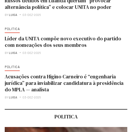
Russos detidos em Luanda queriam “provocar
alternância política” e colocar UNITA no poder
BY
LUISA
03-DEZ-2025
POLITICA
Líder da UNITA compõe novo executivo do partido
com nomeações dos seus membros
BY
LUISA
03-DEZ-2025
POLITICA
Acusações contra Higino Carneiro é “engenharia
jurídica” para inviabilizar candidatura à presidência
do MPLA — analista
BY
LUISA
03-DEZ-2025
POLITICA