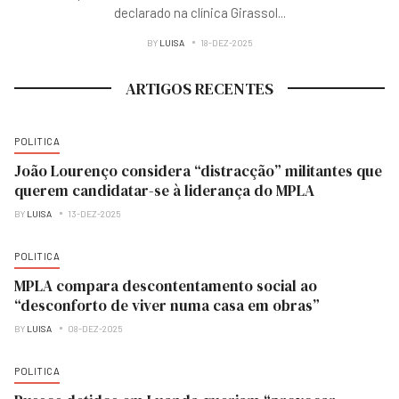
declarado na clínica Girassol
...
BY
LUISA
18-DEZ-2025
ARTIGOS RECENTES
POLITICA
João Lourenço considera “distracção” militantes que
querem candidatar-se à liderança do MPLA
BY
LUISA
13-DEZ-2025
POLITICA
MPLA compara descontentamento social ao
“desconforto de viver numa casa em obras”
BY
LUISA
08-DEZ-2025
POLITICA