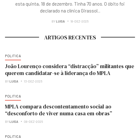
esta quinta, 18 de dezembro. Tinha 70 anos. O óbito foi
declarado na clínica Girassol
...
BY
LUISA
18-DEZ-2025
ARTIGOS RECENTES
POLITICA
João Lourenço considera “distracção” militantes que
querem candidatar-se à liderança do MPLA
BY
LUISA
13-DEZ-2025
POLITICA
MPLA compara descontentamento social ao
“desconforto de viver numa casa em obras”
BY
LUISA
08-DEZ-2025
POLITICA