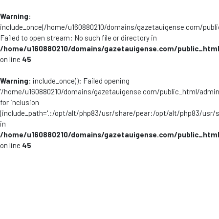
Warning
:
include_once(/home/u160880210/domains/gazetauigense.com/publi
Failed to open stream: No such file or directory in
/home/u160880210/domains/gazetauigense.com/public_html
on line
45
Warning
: include_once(): Failed opening
'/home/u160880210/domains/gazetauigense.com/public_html/admini
for inclusion
(include_path='.:/opt/alt/php83/usr/share/pear:/opt/alt/php83/usr/
in
/home/u160880210/domains/gazetauigense.com/public_html
on line
45