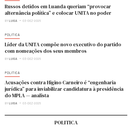
Russos detidos em Luanda queriam “provocar
alternância política” e colocar UNITA no poder
BY
LUISA
03-DEZ-2025
POLITICA
Líder da UNITA compõe novo executivo do partido
com nomeações dos seus membros
BY
LUISA
03-DEZ-2025
POLITICA
Acusações contra Higino Carneiro é “engenharia
jurídica” para inviabilizar candidatura à presidência
do MPLA — analista
BY
LUISA
03-DEZ-2025
POLITICA