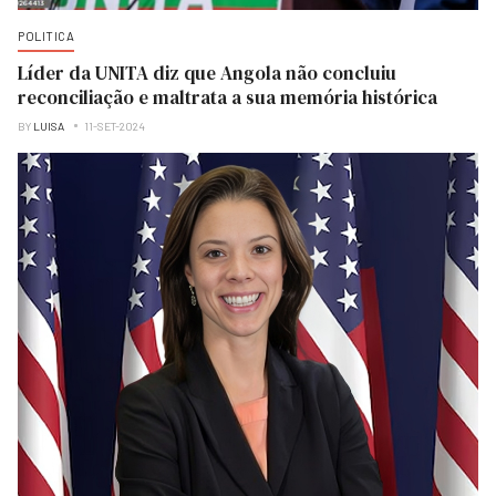
POLITICA
Líder da UNITA diz que Angola não concluiu
reconciliação e maltrata a sua memória histórica
BY
LUISA
11-SET-2024