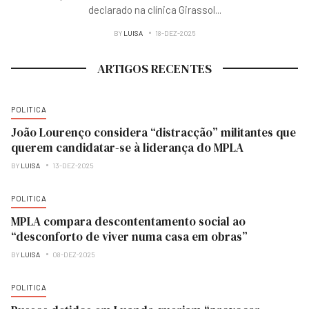
declarado na clínica Girassol
...
BY
LUISA
18-DEZ-2025
ARTIGOS RECENTES
POLITICA
João Lourenço considera “distracção” militantes que
querem candidatar-se à liderança do MPLA
BY
LUISA
13-DEZ-2025
POLITICA
MPLA compara descontentamento social ao
“desconforto de viver numa casa em obras”
BY
LUISA
08-DEZ-2025
POLITICA