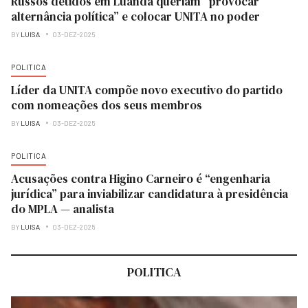
Russos detidos em Luanda queriam “provocar
alternância política” e colocar UNITA no poder
BY
LUISA
03-DEZ-2025
POLITICA
Líder da UNITA compõe novo executivo do partido
com nomeações dos seus membros
BY
LUISA
03-DEZ-2025
POLITICA
Acusações contra Higino Carneiro é “engenharia
jurídica” para inviabilizar candidatura à presidência
do MPLA — analista
BY
LUISA
03-DEZ-2025
POLITICA