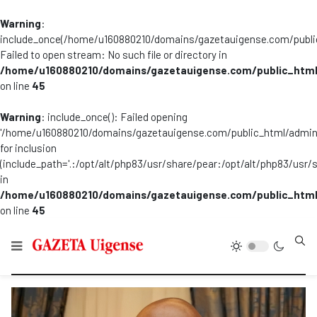
Warning
:
include_once(/home/u160880210/domains/gazetauigense.com/publi
Failed to open stream: No such file or directory in
/home/u160880210/domains/gazetauigense.com/public_html
on line
45
Warning
: include_once(): Failed opening
'/home/u160880210/domains/gazetauigense.com/public_html/admini
for inclusion
(include_path='.:/opt/alt/php83/usr/share/pear:/opt/alt/php83/usr/
in
/home/u160880210/domains/gazetauigense.com/public_html
on line
45
Type