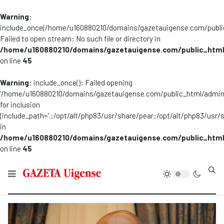
Warning
:
include_once(/home/u160880210/domains/gazetauigense.com/publi
Failed to open stream: No such file or directory in
/home/u160880210/domains/gazetauigense.com/public_html
on line
45
Warning
: include_once(): Failed opening
'/home/u160880210/domains/gazetauigense.com/public_html/admini
for inclusion
(include_path='.:/opt/alt/php83/usr/share/pear:/opt/alt/php83/usr/
in
/home/u160880210/domains/gazetauigense.com/public_html
on line
45
Type