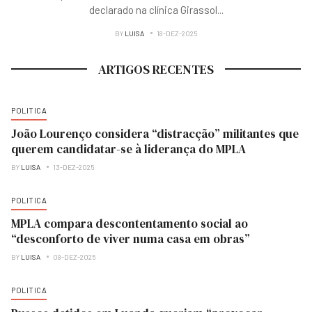
declarado na clínica Girassol
...
BY
LUISA
18-DEZ-2025
ARTIGOS RECENTES
POLITICA
João Lourenço considera “distracção” militantes que
querem candidatar-se à liderança do MPLA
BY
LUISA
13-DEZ-2025
POLITICA
MPLA compara descontentamento social ao
“desconforto de viver numa casa em obras”
BY
LUISA
08-DEZ-2025
POLITICA