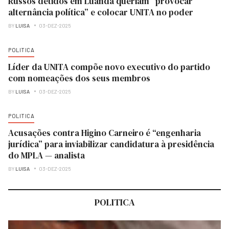
Russos detidos em Luanda queriam “provocar
alternância política” e colocar UNITA no poder
BY
LUISA
03-DEZ-2025
POLITICA
Líder da UNITA compõe novo executivo do partido
com nomeações dos seus membros
BY
LUISA
03-DEZ-2025
POLITICA
Acusações contra Higino Carneiro é “engenharia
jurídica” para inviabilizar candidatura à presidência
do MPLA — analista
BY
LUISA
03-DEZ-2025
POLITICA