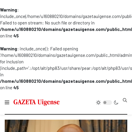
Warning
:
include_once(/home/u160880210/domains/gazetauigense.com/publi
Failed to open stream: No such file or directory in
/home/u160880210/domains/gazetauigense.com/public_html
on line
45
Warning
: include_once(): Failed opening
'/home/u160880210/domains/gazetauigense.com/public_html/admini
for inclusion
(include_path='.:/opt/alt/php83/usr/share/pear:/opt/alt/php83/usr/
in
/home/u160880210/domains/gazetauigense.com/public_html
on line
45
Type