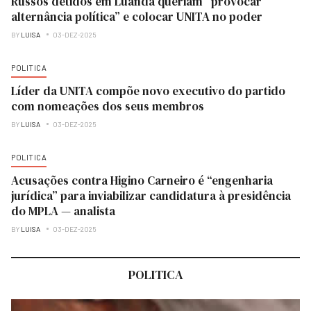
Russos detidos em Luanda queriam “provocar
alternância política” e colocar UNITA no poder
BY
LUISA
03-DEZ-2025
POLITICA
Líder da UNITA compõe novo executivo do partido
com nomeações dos seus membros
BY
LUISA
03-DEZ-2025
POLITICA
Acusações contra Higino Carneiro é “engenharia
jurídica” para inviabilizar candidatura à presidência
do MPLA — analista
BY
LUISA
03-DEZ-2025
POLITICA