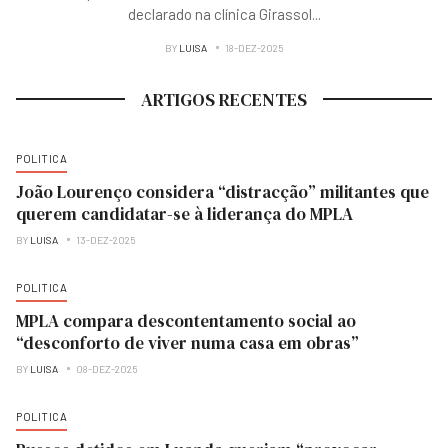
declarado na clínica Girassol
...
BY
LUISA
18-DEZ-2025
ARTIGOS RECENTES
POLITICA
João Lourenço considera “distracção” militantes que
querem candidatar-se à liderança do MPLA
BY
LUISA
13-DEZ-2025
POLITICA
MPLA compara descontentamento social ao
“desconforto de viver numa casa em obras”
BY
LUISA
08-DEZ-2025
POLITICA