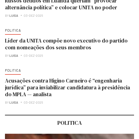
Russos detidos em Luanda queriam “provocar
alternância política” e colocar UNITA no poder
BY
LUISA
03-DEZ-2025
POLITICA
Líder da UNITA compõe novo executivo do partido
com nomeações dos seus membros
BY
LUISA
03-DEZ-2025
POLITICA
Acusações contra Higino Carneiro é “engenharia
jurídica” para inviabilizar candidatura à presidência
do MPLA — analista
BY
LUISA
03-DEZ-2025
POLITICA