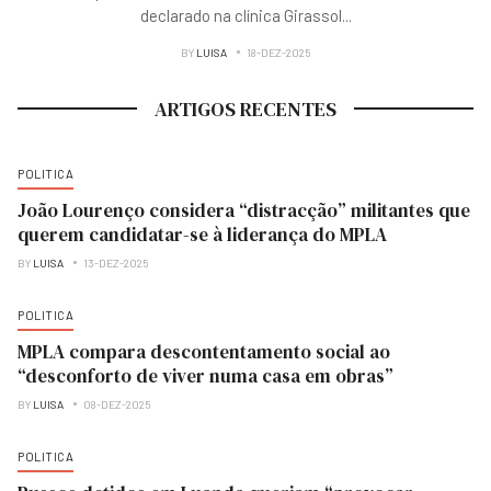
declarado na clínica Girassol
...
BY
LUISA
18-DEZ-2025
ARTIGOS RECENTES
POLITICA
João Lourenço considera “distracção” militantes que
querem candidatar-se à liderança do MPLA
BY
LUISA
13-DEZ-2025
POLITICA
MPLA compara descontentamento social ao
“desconforto de viver numa casa em obras”
BY
LUISA
08-DEZ-2025
POLITICA