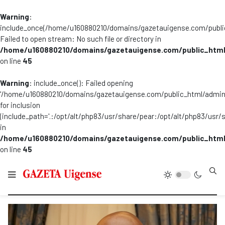
Warning
:
include_once(/home/u160880210/domains/gazetauigense.com/publi
Failed to open stream: No such file or directory in
/home/u160880210/domains/gazetauigense.com/public_html
on line
45
Warning
: include_once(): Failed opening
'/home/u160880210/domains/gazetauigense.com/public_html/admini
for inclusion
(include_path='.:/opt/alt/php83/usr/share/pear:/opt/alt/php83/usr/
in
/home/u160880210/domains/gazetauigense.com/public_html
on line
45
Type