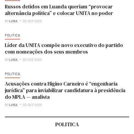
Russos detidos em Luanda queriam “provocar
alternância política” e colocar UNITA no poder
BY
LUISA
03-DEZ-2025
POLITICA
Líder da UNITA compõe novo executivo do partido
com nomeações dos seus membros
BY
LUISA
03-DEZ-2025
POLITICA
Acusações contra Higino Carneiro é “engenharia
jurídica” para inviabilizar candidatura à presidência
do MPLA — analista
BY
LUISA
03-DEZ-2025
POLITICA