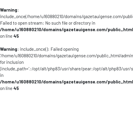
Warning
:
include_once(/home/u160880210/domains/gazetauigense.com/publi
Failed to open stream: No such file or directory in
/home/u160880210/domains/gazetauigense.com/public_html
on line
45
Warning
: include_once(): Failed opening
'/home/u160880210/domains/gazetauigense.com/public_html/admini
for inclusion
(include_path='.:/opt/alt/php83/usr/share/pear:/opt/alt/php83/usr/
in
/home/u160880210/domains/gazetauigense.com/public_html
on line
45