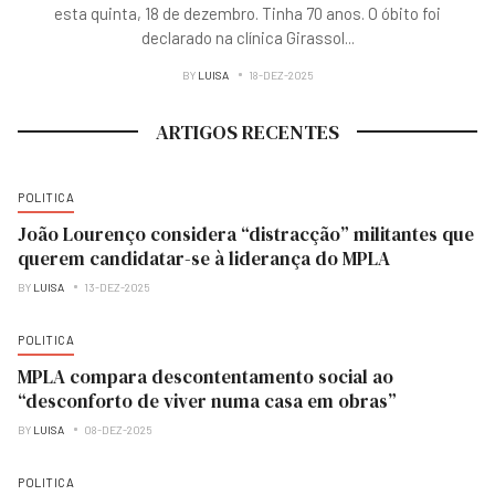
esta quinta, 18 de dezembro. Tinha 70 anos. O óbito foi
declarado na clínica Girassol
...
BY
LUISA
18-DEZ-2025
ARTIGOS RECENTES
POLITICA
João Lourenço considera “distracção” militantes que
querem candidatar-se à liderança do MPLA
BY
LUISA
13-DEZ-2025
POLITICA
MPLA compara descontentamento social ao
“desconforto de viver numa casa em obras”
BY
LUISA
08-DEZ-2025
POLITICA