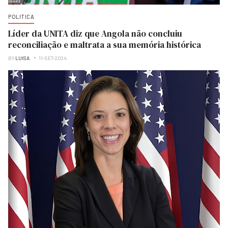
POLITICA
Líder da UNITA diz que Angola não concluiu
reconciliação e maltrata a sua memória histórica
BY
LUISA
11-SET-2024