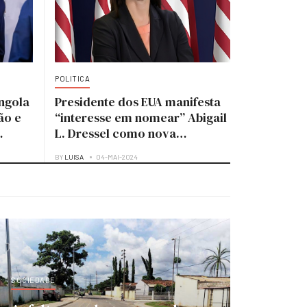
POLITICA
ngola
Presidente dos EUA manifesta
ão e
“interesse em nomear” Abigail
L. Dressel como nova
embaixadora para Angola
BY
LUISA
04-MAI-2024
SOCIEDADE