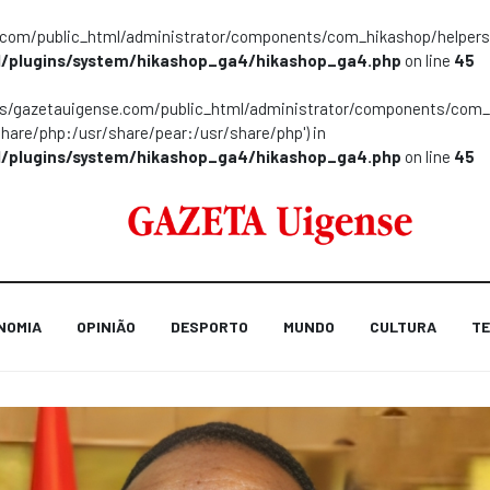
m/public_html/administrator/components/com_hikashop/helpers/helpe
/plugins/system/hikashop_ga4/hikashop_ga4.php
on line
45
ns/gazetauigense.com/public_html/administrator/components/com_hik
share/php:/usr/share/pear:/usr/share/php') in
/plugins/system/hikashop_ga4/hikashop_ga4.php
on line
45
NOMIA
OPINIÃO
DESPORTO
MUNDO
CULTURA
TE