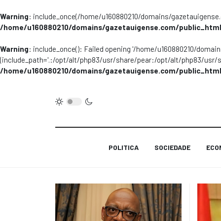
Warning
: include_once(/home/u160880210/domains/gazetauigense.co
/home/u160880210/domains/gazetauigense.com/public_html
Warning
: include_once(): Failed opening '/home/u160880210/domai
(include_path='.:/opt/alt/php83/usr/share/pear:/opt/alt/php83/usr/
/home/u160880210/domains/gazetauigense.com/public_html
POLITICA
SOCIEDADE
ECO