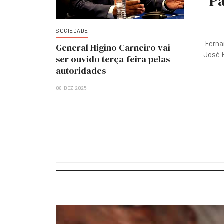
Pa
SOCIEDADE
Ferna
General Higino Carneiro vai
José E
ser ouvido terça-feira pelas
autoridades
08-DEZ-2025