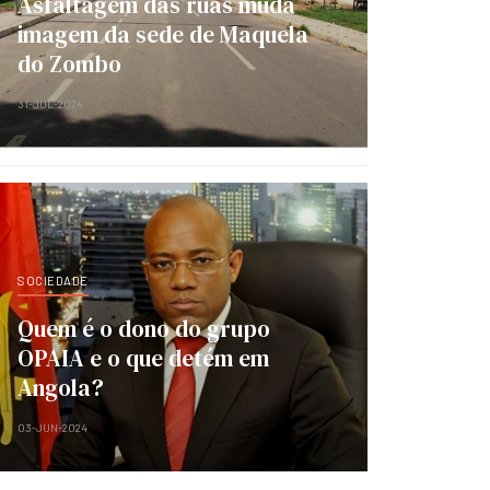
Asfaltagem das ruas muda
imagem da sede de Maquela
do Zombo
31-JUL-2024
SOCIEDADE
Quem é o dono do grupo
OPAIA e o que detém em
Angola?
03-JUN-2024