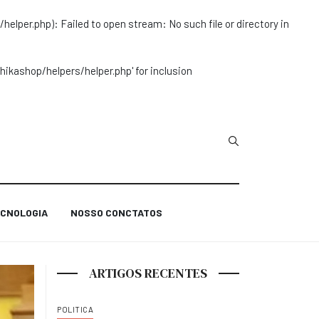
r.php): Failed to open stream: No such file or directory in
ashop/helpers/helper.php' for inclusion
Type 2 or more char
CNOLOGIA
NOSSO CONCTATOS
ARTIGOS RECENTES
POLITICA