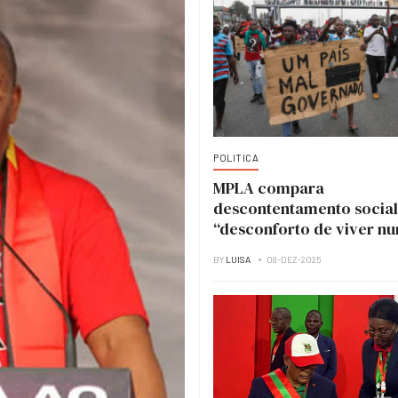
POLITICA
MPLA compara
descontentamento social
“desconforto de viver n
casa em obras”
BY
LUISA
08-DEZ-2025