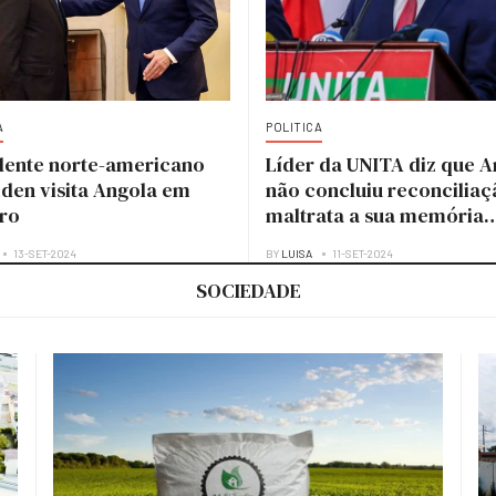
A
POLITICA
dente norte-americano
Líder da UNITA diz que A
iden visita Angola em
não concluiu reconciliaç
ro
maltrata a sua memória
histórica
13-SET-2024
BY
LUISA
11-SET-2024
SOCIEDADE