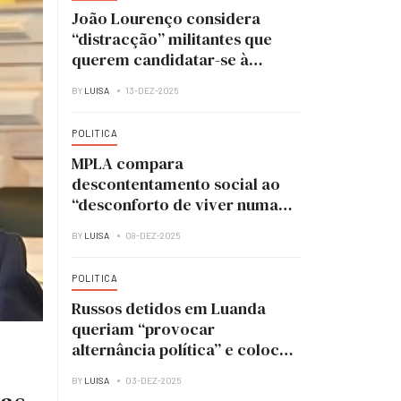
João Lourenço considera
“distracção” militantes que
querem candidatar-se à
liderança do MPLA
BY
LUISA
13-DEZ-2025
POLITICA
MPLA compara
descontentamento social ao
“desconforto de viver numa
casa em obras”
BY
LUISA
08-DEZ-2025
POLITICA
Russos detidos em Luanda
queriam “provocar
alternância política” e colocar
UNITA no poder
BY
LUISA
03-DEZ-2025