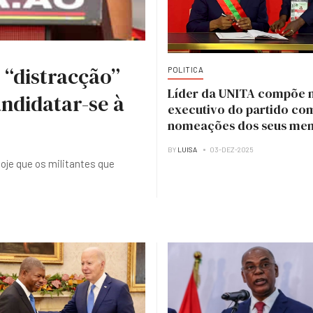
 “distracção”
POLITICA
Líder da UNITA compõe 
ndidatar-se à
executivo do partido co
nomeações dos seus me
BY
LUISA
03-DEZ-2025
hoje que os militantes que