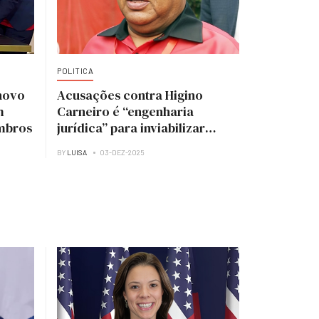
POLITICA
novo
Acusações contra Higino
m
Carneiro é “engenharia
mbros
jurídica” para inviabilizar
candidatura à presidência do
BY
LUISA
03-DEZ-2025
MPLA — analista