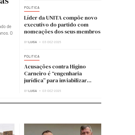
ias
POLITICA
Líder da UNITA compõe novo
executivo do partido com
ado de
nomeações dos seus membros
anos. O
BY
LUISA
03-DEZ-2025
POLITICA
Acusações contra Higino
Carneiro é “engenharia
jurídica” para inviabilizar
candidatura à presidência do
BY
LUISA
03-DEZ-2025
MPLA — analista