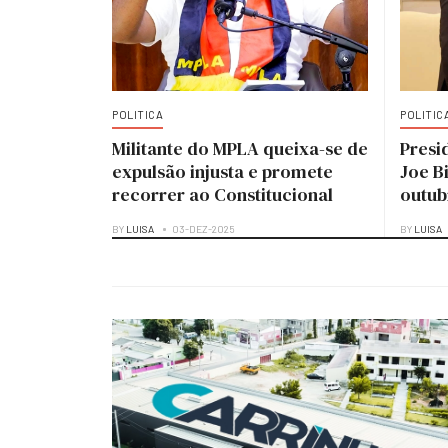
POLITICA
POLITIC
Militante do MPLA queixa-se de
Presi
expulsão injusta e promete
Joe B
recorrer ao Constitucional
outub
BY
LUISA
03-DEZ-2025
BY
LUISA