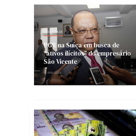
SOCIEDADE
PGR na Suíça em busca de
“ativos ilícitos” do empresário
São Vicente
13-MAI-2024