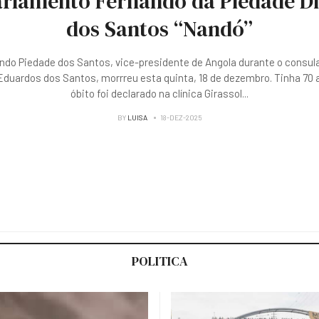
rlamento Fernando da Piedade D
dos Santos “Nandó”
ndo Piedade dos Santos, vice-presidente de Angola durante o consul
duardos dos Santos, morrreu esta quinta, 18 de dezembro. Tinha 70 
óbito foi declarado na clínica Girassol
...
BY
LUISA
18-DEZ-2025
POLITICA