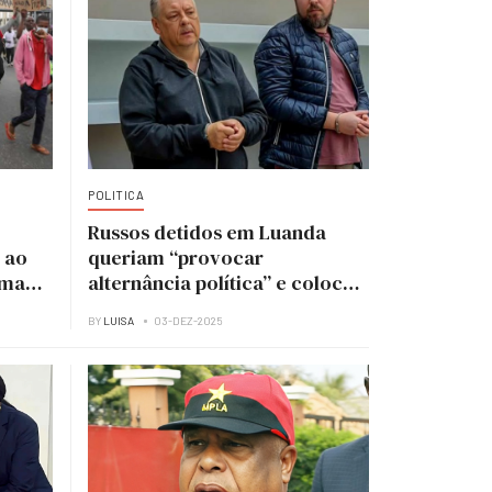
POLITICA
Russos detidos em Luanda
 ao
queriam “provocar
uma
alternância política” e colocar
UNITA no poder
BY
LUISA
03-DEZ-2025