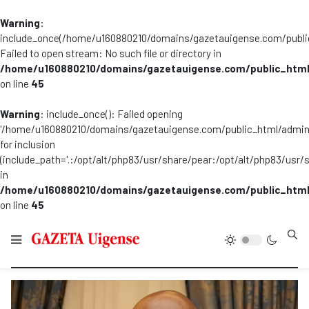
Warning
:
include_once(/home/u160880210/domains/gazetauigense.com/publi
Failed to open stream: No such file or directory in
/home/u160880210/domains/gazetauigense.com/public_html
on line
45
Warning
: include_once(): Failed opening
'/home/u160880210/domains/gazetauigense.com/public_html/admini
for inclusion
(include_path='.:/opt/alt/php83/usr/share/pear:/opt/alt/php83/usr/
in
/home/u160880210/domains/gazetauigense.com/public_html
on line
45
Type