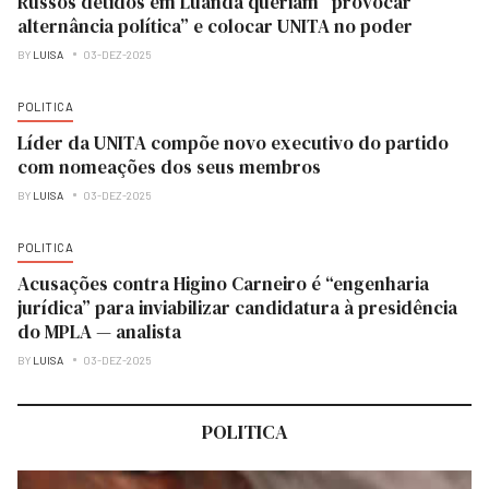
Russos detidos em Luanda queriam “provocar
alternância política” e colocar UNITA no poder
BY
LUISA
03-DEZ-2025
POLITICA
Líder da UNITA compõe novo executivo do partido
com nomeações dos seus membros
BY
LUISA
03-DEZ-2025
POLITICA
Acusações contra Higino Carneiro é “engenharia
jurídica” para inviabilizar candidatura à presidência
do MPLA — analista
BY
LUISA
03-DEZ-2025
POLITICA