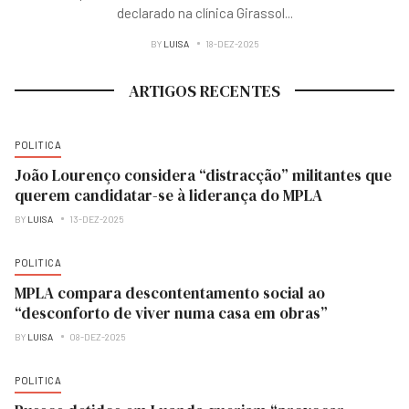
declarado na clínica Girassol
...
BY
LUISA
18-DEZ-2025
ARTIGOS RECENTES
POLITICA
João Lourenço considera “distracção” militantes que
querem candidatar-se à liderança do MPLA
BY
LUISA
13-DEZ-2025
POLITICA
MPLA compara descontentamento social ao
“desconforto de viver numa casa em obras”
BY
LUISA
08-DEZ-2025
POLITICA