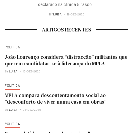
declarado na clínica Girassol
...
BY
LUISA
18-DEZ-2025
ARTIGOS RECENTES
POLITICA
João Lourenço considera “distracção” militantes que
querem candidatar-se à liderança do MPLA
BY
LUISA
13-DEZ-2025
POLITICA
MPLA compara descontentamento social ao
“desconforto de viver numa casa em obras”
BY
LUISA
08-DEZ-2025
POLITICA