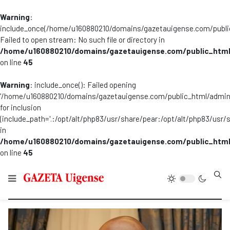
Warning
:
include_once(/home/u160880210/domains/gazetauigense.com/publi
Failed to open stream: No such file or directory in
/home/u160880210/domains/gazetauigense.com/public_html
on line
45
Warning
: include_once(): Failed opening
'/home/u160880210/domains/gazetauigense.com/public_html/admini
for inclusion
(include_path='.:/opt/alt/php83/usr/share/pear:/opt/alt/php83/usr/
in
/home/u160880210/domains/gazetauigense.com/public_html
on line
45
Type