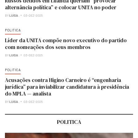
Russos detidos em Luanda queriam “provocar
alternância política” e colocar UNITA no poder
BY
LUISA
03-DEZ-2025
POLITICA
Líder da UNITA compõe novo executivo do partido
com nomeações dos seus membros
BY
LUISA
03-DEZ-2025
POLITICA
Acusações contra Higino Carneiro é “engenharia
jurídica” para inviabilizar candidatura à presidência
do MPLA — analista
BY
LUISA
03-DEZ-2025
POLITICA